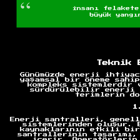
İnsanı felakete
büyük yangı
Teknik 
Günümüzde enerji ihtiyac
yaşamsal bir öneme sahip
kompleks sistemlerdir 
sürdürülebilir enerji 
terimlerin do
1
Enerji santralleri, genell
sistemlerinden oluşur. 
kaynaklarının etkili bir
santrallerinin tasarımı,
içerir. Operatörlerin