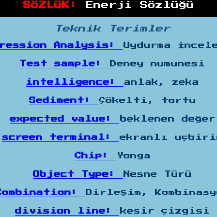
SÖZLÜK:
Enerji Sözlüğü
Teknik Terimler
gression Analysis:
Uydurma İncel
Test sample:
Deney numunesi
intelligence:
anlak, zeka
Sediment:
Çökelti, tortu
expected value:
beklenen değer
screen terminal:
ekranlı uçbiri
Chip:
Yonga
Object Type:
Nesne Türü
Combination:
Birleşim, Kombinasy
division line:
kesir çizgisi