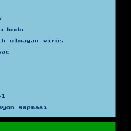
k
n kodu
ik olmayan virüs
sac
ol
syon sapması