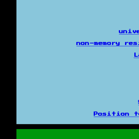
univ
non-memory re
L
Position 