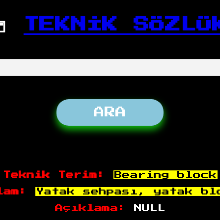
📒
TEKNİK SÖZLÜ
Teknik Terim:
Bearing block
lam:
Yatak sehpası, yatak bl
Açıklama:
NULL