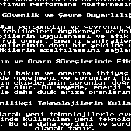
ptimum performans göstermesi
 Güvenlik ve Çevre Duyarlılı
şan personelin ve çevrenin g
 tehlikeleri öngörmeye ve ön
ojilerin uygulanması ve atık
 rol oynar. Enerji santralle
kollerinin doru bir şekilde 
tkilerin azaltılmasını sağla
ım ve Onarm Süreçlerinde Etk
nli bakım ve onarıma ihtiyaç
de yönetmeyi ve sorunları hı
ım ekiplerinin sorunlar doğr
cı olur. Bu sayede, enerji s
le daha düük arıza oranların
nilikçi Teknolojilerin Kulla
larak yeni teknolojilerle ev
inde kullanılan yeni teknolo
. Bu da daha verimli ve sürd
olanak tanır.