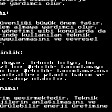
ne yardımcı olur.
ğı:
üvenliği büyük önem taşır.
lem almaya yardımcı olur.
 yönetimi gibi konularda da
rinde kullanılan teknik
uygulanmasını ve çevresel
r.
inlik:
 duyar. Teknik bilgi, bu
zl bir şekilde tanımlamayı
u bir şekilde tanımlamasına
antralleri planlı bakım ve
a sahip olabilir.
nımı:
rim geçirmektedir. Teknik
jilerin anlaşılmasını ve
ürülebilir enerji üretimine