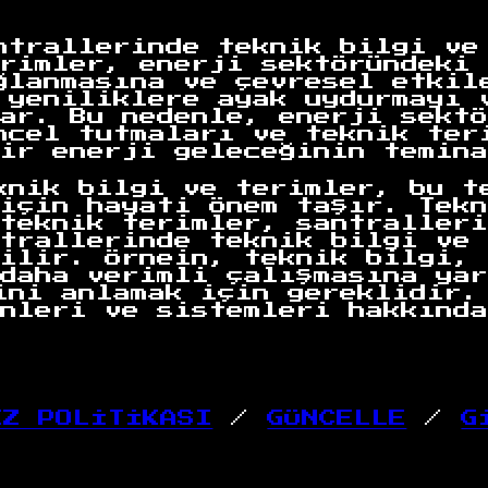
ntrallerinde teknik bilgi ve
rimler, enerji sektöründeki 
ğlanmasına ve çevresel etkil
 yeniliklere ayak uydurmayı 
ar. Bu nedenle, enerji sektö
ncel tutmaları ve teknik ter
ir enerji geleceğinin temina
knik bilgi ve terimler, bu t
için hayati önem taşır. Tekn
teknik terimler, santralleri
trallerinde teknik bilgi ve 
ilir. Örnein, teknik bilgi, 
daha verimli çalışmasına yar
ini anlamak için gereklidir.
nleri ve sistemleri hakkında
EZ POLİTİKASI
/
GÜNCELLE
/
G