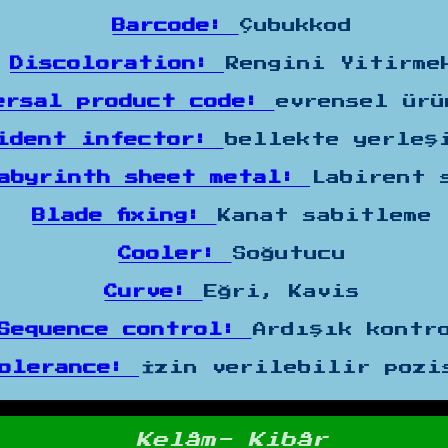
Barcode:
Çubukkod
Discoloration:
Rengini Yitirme
ersal product code:
evrensel ürü
sident infector:
bellekte yerleş
abyrinth sheet metal:
Labirent 
Blade fixing:
Kanat sabitleme
Cooler:
Soğutucu
Curve:
Eğri, Kavis
Sequence control:
Ardışık kontr
tolerance:
İzin verilebilir pozi
Kelâm- Kibâr