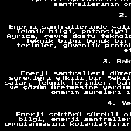
santrallerinin o
2.
Enerji santrallerinde çalı
Teknik bilgi, potansiyel
Ayrıca, çevre dostu teknol
teknik bilgi büyük bir
terimler, güvenlik proto
e
3. Bak
Enerji santralleri düze
süreçleri etkili bir şekil
salar. Teknik terimler, bak
ve çözüm üretmesine yardım
onarım süreleri i
4. Ye
Enerji sektörü sürekli o
Anasayfa
bilgi, enerji santraller
uygulanmasını kolaylaştırır