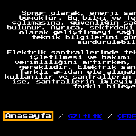
Sonuç olarak, enerji sa
büyüktür. Bu bilgi ve te
çalımasına, güvenliğin sa
bulunur. Ayrıca, sektrdeki
olarak geliştirmeyi sağl
teknik bilgilerini gü
sürdürülebil
Elektrik santrallerinde te
işletilmesi ve bakımı 
verimliliğini artırrken, 
gereklidir. Elektrik san
farklı açıdan ele alınab
kullanılır ve santrallerin 
ise, santrallerin işleyiş
farklı bileşe
/
GZLİLİK
/
ÇER