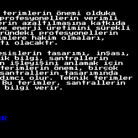
 terimlerin önemi olduka
profesyonellerin verimli
erin azaltılmasına katkıda
ve enerji üretimini sürekli
ründeki profesyonellerin
imlere hakim olmaları,
tı olacaktr.
esislerin tasarımı, inşası,
ik bilgi, santrallerin
n işleyişini anlamak için
terimlerin önemi, birçok
santrallerin tasarımında
dımcı olur. Teknik terimler
 Bu terimler, santrallerin
 bilgi verir.
İR