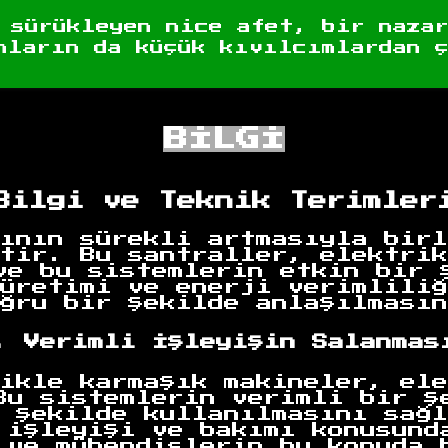
 sürükleyen nice afet, bir naza
nların da küçük kıvılcımlardan 
BİLGİ
Bilgi ve Teknik Terimler
ının sürekli artmasıyla birl
tir. Bu santraller, elektrik
ve bu sistemlerin etkin bir 
üretimi ve enerji verimliliğ
ğru bir şekilde anlaşılmasın
. Verimli İşleyişin Salanmas
ikle karmaşık makineler, ele
Bu sistemlerin verimli bir ş
 şekilde kullanılmasını sağl
 işleyişi ve bakımı konusund
 ve mühendislerin bu konuda 