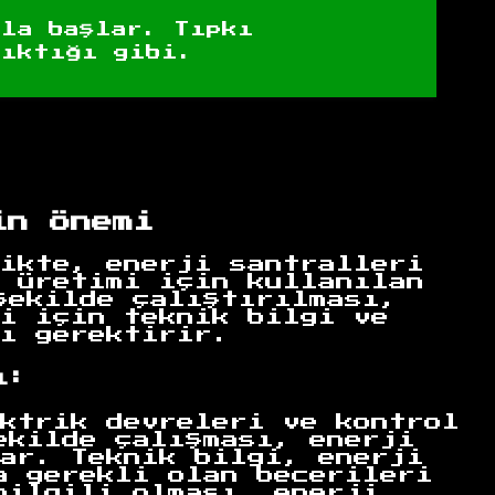
rla başlar. Tıpkı
çıktığı gibi.
in Önemi
ikte, enerji santralleri
 üretimi için kullanılan
şekilde çalıştırılması,
i için teknik bilgi ve
ı gerektirir.
ı:
ktrik devreleri ve kontrol
ekilde çalışması, enerji
ar. Teknik bilgi, enerji
a gerekli olan becerileri
bilgili olması, enerji