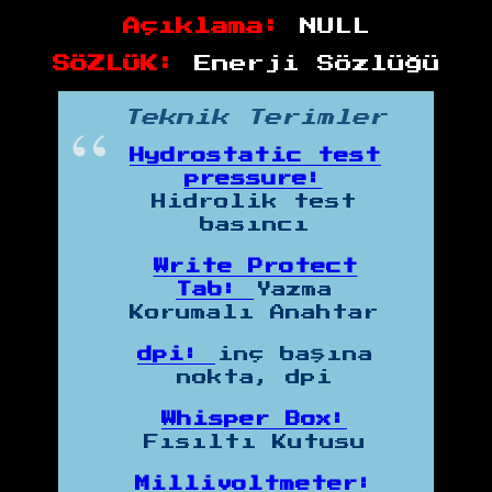
Açıklama:
NULL
SÖZLÜK:
Enerji Sözlüğü
Teknik Terimler
Hydrostatic test
pressure:
Hidrolik test
basıncı
Write Protect
Tab:
Yazma
Korumalı Anahtar
dpi:
inç başına
nokta, dpi
Whisper Box:
Fısıltı Kutusu
Millivoltmeter: