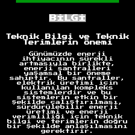
BİLGİ
Teknik Bilgi ve Teknik
Terimlerin Önemi
Günümüzde enerji
ihtiyacının sürekli
artmasıyla birlikte,
enerji santralleri
yaşamsal bir öneme
sahiptir. Bu santraller,
elektrik üretimi için
kullanılan kompleks
sistemlerdir ve bu
sistemlerin etkin bir
şekilde çalıştırılması,
sürdürülebilir enerji
üretimi ve enerji
verimliliği için teknik
bilgi ve terimlerin doğru
bir şekilde anlaşılmasını
gerektirir.