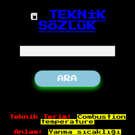
📒
TEKNİK
SÖZLÜK
Teknik Terim:
Combustion
temperature
Anlam:
Yanma sıcaklığı