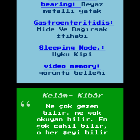
bearing:
Beyaz
metalli yatak
Gastroenteritidis:
Mide Ve Bağırsak
İtihabı
Sleeping Mode,:
Uyku Kipi
video memory:
görüntü belleği
Kelâm- Kibâr
Ne çok gezen
bilir, ne çok
okuyan bilir. En
çok cahil bilir,
o her şeyi bilir