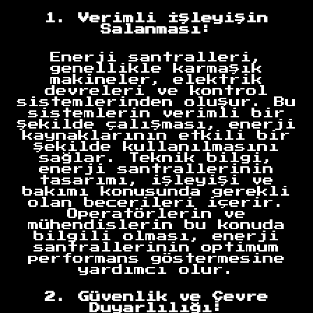
1. Verimli İşleyişin
Salanması:
Enerji santralleri,
genellikle karmaşık
makineler, elektrik
devreleri ve kontrol
sistemlerinden oluşur. Bu
sistemlerin verimli bir
şekilde çalışması, enerji
kaynaklarının etkili bir
şekilde kullanılmasını
sağlar. Teknik bilgi,
enerji santrallerinin
tasarımı, işleyişi ve
bakımı konusunda gerekli
olan becerileri içerir.
Operatörlerin ve
mühendislerin bu konuda
bilgili olması, enerji
santrallerinin optimum
performans göstermesine
yardımcı olur.
2. Güvenlik ve Çevre
Duyarlılığı: