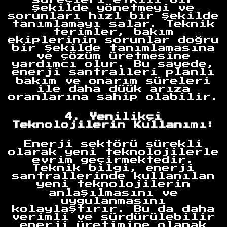
şekilde yönetmeyi ve
sorunları hızl bir şekilde
tanımlamayı salar. Teknik
terimler, bakım
ekiplerinin sorunlar doğru
bir şekilde tanımlamasına
ve çözüm üretmesine
yardımcı olur. Bu sayede,
enerji santralleri planlı
bakım ve onarım süreleri
ile daha düük arıza
oranlarına sahip olabilir.
4. Yenilikçi
Teknolojilerin Kullanımı:
Enerji sektörü sürekli
olarak yeni teknolojilerle
evrim geçirmektedir.
Teknik bilgi, enerji
santrallerinde kullanılan
yeni teknolojilerin
anlaşılmasını ve
uygulanmasını
kolaylaştırır. Bu da daha
verimli ve sürdürülebilir
enerji üretimine olanak