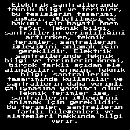
Elektrik santrallerinde
teknik bilgi ve terimler,
bu tesislerin tasarımı,
inşası, işletilmesi ve
bakımı için hayati önem
taşır. Teknik bilgi,
santrallerin verimliliğini
artırrken, teknik
terimler, santrallerin
işleyişini anlamak için
gereklidir. Elektrik
santrallerinde teknik
bilgi ve terimlerin önemi,
birçok farklı açıdan ele
alınabilir. Örnein, teknik
bilgi, santrallerin
tasarımında kullanılır ve
santrallerin daha verimli
çalışmasına yardımcı olur.
Teknik terimler ise,
santrallerin işleyişini
anlamak için gereklidir.
Bu terimler, santrallerin
farklı bileşenleri ve
sistemleri hakkında bilgi
verir.