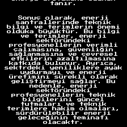
tanır.
Sonuç olarak, enerji
santrallerinde teknik
bilgi ve terimlerin önemi
olduka büyüktür. Bu bilgi
ve terimler, enerji
Anasayfa
sektöründeki
profesyonellerin verimli
çalımasına, güvenliğin
sağlanmasına ve çevresel
etkilerin azaltılmasına
katkıda bulunur. Ayrıca,
sektrdeki yeniliklere ayak
uydurmayı ve enerji
üretimini sürekli olarak
geliştirmeyi sağlar. Bu
nedenle, enerji
sektöründeki
profesyonellerin teknik
bilgilerini güncel
tutmaları ve teknik
terimlere hakim olmaları,
sürdürülebilir enerji
geleceğinin teminatı
olacaktr.