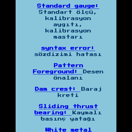
Standard gauge:
Standart ölçü,
kalibrasyon
aygıtı,
kalibrasyon
mastarı
syntax error:
sözdizimi hatası
Pattern
Foreground:
Desen
Önalanı
Dam crest:
Baraj
kreti
Sliding thrust
bearing:
Kaymalı
basınç yatağı
White metal