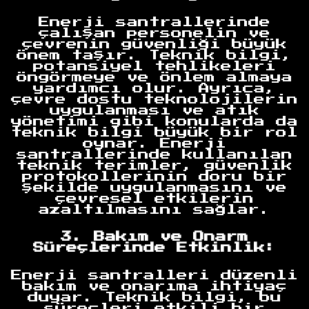
Enerji santrallerinde
çalışan personelin ve
çevrenin güvenliği büyük
önem taşır. Teknik bilgi,
potansiyel tehlikeleri
öngörmeye ve önlem almaya
yardımcı olur. Ayrıca,
çevre dostu teknolojilerin
uygulanması ve atık
yönetimi gibi konularda da
teknik bilgi büyük bir rol
oynar. Enerji
santrallerinde kullanılan
teknik terimler, güvenlik
protokollerinin doru bir
şekilde uygulanmasını ve
çevresel etkilerin
azaltılmasını sağlar.
3. Bakım ve Onarm
Süreçlerinde Etkinlik:
Enerji santralleri düzenli
bakım ve onarıma ihtiyaç
duyar. Teknik bilgi, bu
süreçleri etkili bir