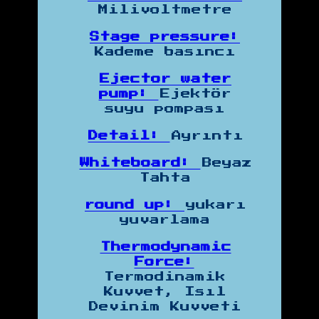
Milivoltmetre
Stage pressure:
Kademe basıncı
Ejector water
pump:
Ejektör
suyu pompası
Detail:
Ayrıntı
Whiteboard:
Beyaz
Tahta
round up:
yukarı
yuvarlama
Thermodynamic
Force:
Termodinamik
Kuvvet, Isıl
Devinim Kuvveti