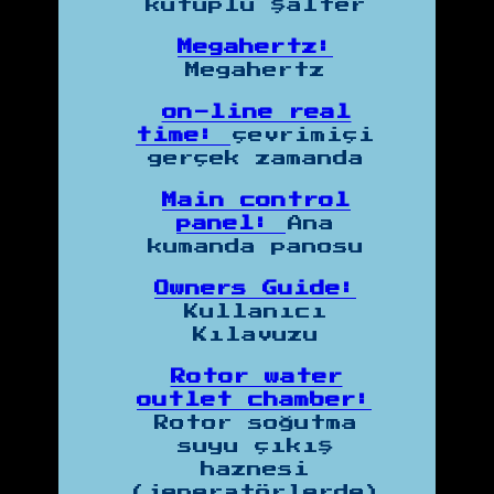
kutuplu şalter
Megahertz:
Megahertz
on-line real
time:
çevrimiçi
gerçek zamanda
Main control
panel:
Ana
kumanda panosu
Owners Guide:
Kullanıcı
Kılavuzu
Rotor water
outlet chamber:
Rotor soğutma
suyu çıkış
haznesi
(jeneratörlerde)