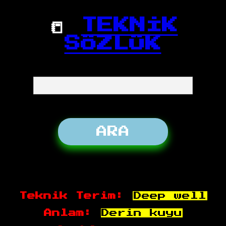
📒
TEKNİK
SÖZLÜK
Teknik Terim:
Deep well
Anlam:
Derin kuyu