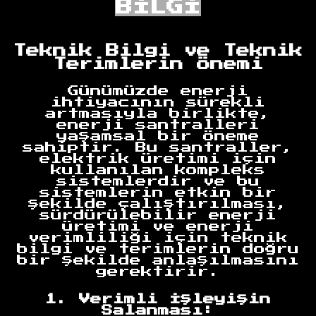
BİLGİ
Teknik Bilgi ve Teknik
Terimlerin Önemi
Günümüzde enerji
ihtiyacının sürekli
artmasıyla birlikte,
enerji santralleri
yaşamsal bir öneme
sahiptir. Bu santraller,
elektrik üretimi için
kullanılan kompleks
sistemlerdir ve bu
sistemlerin etkin bir
şekilde çalıştırılması,
sürdürülebilir enerji
üretimi ve enerji
verimliliği için teknik
bilgi ve terimlerin doğru
bir şekilde anlaşılmasını
gerektirir.
1. Verimli İşleyişin
Salanması: