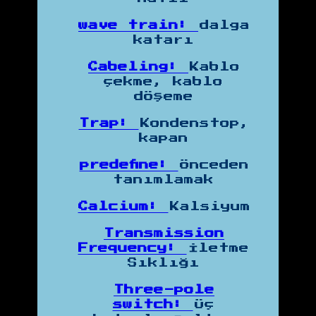
wave train:
dalga
katarı
Cabeling:
Kablo
çekme, kablo
döşeme
Trap:
Kondenstop,
kapan
predefine:
önceden
tanımlamak
Calcium:
Kalsiyum
Transmission
Frequency:
İletme
Sıklığı
Three-pole
switch:
Üç