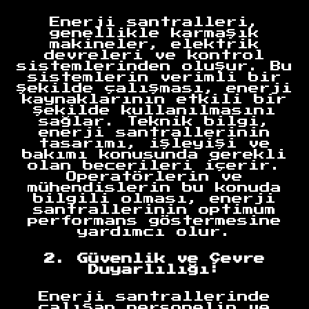
Enerji santralleri,
genellikle karmaşık
makineler, elektrik
devreleri ve kontrol
sistemlerinden oluşur. Bu
sistemlerin verimli bir
şekilde çalışması, enerji
kaynaklarının etkili bir
şekilde kullanılmasını
sağlar. Teknik bilgi,
enerji santrallerinin
tasarımı, işleyişi ve
bakımı konusunda gerekli
olan becerileri içerir.
Operatörlerin ve
mühendislerin bu konuda
bilgili olması, enerji
santrallerinin optimum
performans göstermesine
yardımcı olur.
2. Güvenlik ve Çevre
Duyarlılığı:
Enerji santrallerinde
çalışan personelin ve