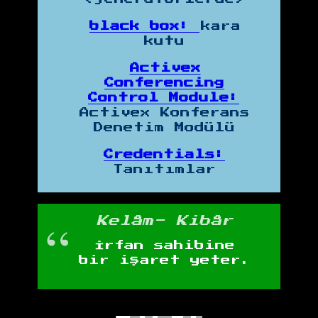
black box:
kara
kutu
Activex
Conferencing
Control Module:
Activex Konferans
Denetim Modülü
Credentials:
Tanıtımlar
Kelâm- Kibâr
İrfan sahibine
bir işaret yeter.