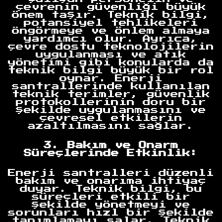
çevrenin güvenliği büyük
önem taşır. Teknik bilgi,
potansiyel tehlikeleri
öngörmeye ve önlem almaya
yardımcı olur. Ayrıca,
çevre dostu teknolojilerin
uygulanması ve atık
yönetimi gibi konularda da
teknik bilgi büyük bir rol
oynar. Enerji
santrallerinde kullanılan
teknik terimler, güvenlik
protokollerinin doru bir
şekilde uygulanmasını ve
çevresel etkilerin
azaltılmasını sağlar.
3. Bakım ve Onarm
Süreçlerinde Etkinlik:
Enerji santralleri düzenli
bakım ve onarıma ihtiyaç
duyar. Teknik bilgi, bu
süreçleri etkili bir
şekilde yönetmeyi ve
sorunları hızl bir şekilde
tanımlamayı salar. Teknik