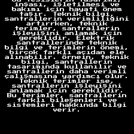
inşası, işletilmesi ve
bakımı için hayati önem
taşır. Teknik bilgi,
santrallerin verimliliğini
artırrken, teknik
terimler, santrallerin
işleyişini anlamak için
gereklidir. Elektrik
santrallerinde teknik
bilgi ve terimlerin önemi,
birçok farklı açıdan ele
alınabilir. Örnein, teknik
bilgi, santrallerin
tasarımında kullanılır ve
santrallerin daha verimli
çalışmasına yardımcı olur.
Teknik terimler ise,
santrallerin işleyişini
anlamak için gereklidir.
Bu terimler, santrallerin
farklı bileşenleri ve
sistemleri hakkında bilgi
verir.