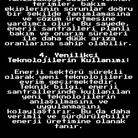
terimler, bakım
ekiplerinin sorunlar doğru
bir şekilde tanımlamasına
ve çözüm üretmesine
yardımcı olur. Bu sayede,
enerji santralleri planlı
bakım ve onarım süreleri
ile daha düük arıza
oranlarına sahip olabilir.
4. Yenilikçi
Teknolojilerin Kullanımı:
Enerji sektörü sürekli
olarak yeni teknolojilerle
evrim geçirmektedir.
Teknik bilgi, enerji
santrallerinde kullanılan
yeni teknolojilerin
anlaşılmasını ve
uygulanmasını
kolaylaştırır. Bu da daha
verimli ve sürdürülebilir
enerji üretimine olanak
tanır.