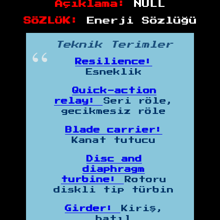
Açıklama:
NULL
SÖZLÜK:
Enerji Sözlüğü
Teknik Terimler
Resilience:
Esneklik
Quick-action
relay:
Seri röle,
gecikmesiz röle
Blade carrier:
Kanat tutucu
Disc and
diaphragm
turbine:
Rotoru
diskli tip türbin
Girder:
Kiriş,
hatıl