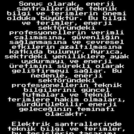
Sonuç olarak, enerji
santrallerinde teknik
bilgi ve terimlerin önemi
olduka büyüktür. Bu bilgi
ve terimler, enerji
Anasayfa
sektöründeki
profesyonellerin verimli
çalımasına, güvenliğin
sağlanmasına ve çevresel
etkilerin azaltılmasına
katkıda bulunur. Ayrıca,
sektrdeki yeniliklere ayak
uydurmayı ve enerji
üretimini sürekli olarak
geliştirmeyi sağlar. Bu
nedenle, enerji
sektöründeki
profesyonellerin teknik
bilgilerini güncel
tutmaları ve teknik
terimlere hakim olmaları,
sürdürülebilir enerji
geleceğinin teminatı
olacaktr.
Elektrik santrallerinde
teknik bilgi ve terimler,
bu tesislerin tasarımı,