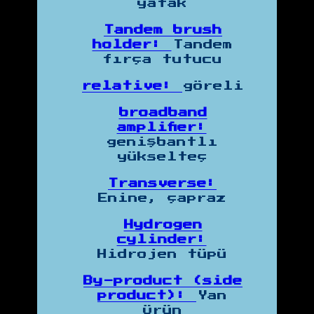
yatak
Tandem brush
holder:
Tandem
fırça tutucu
relative:
göreli
broadband
amplifier:
genişbantlı
yükselteç
Transverse:
Enine, çapraz
Hydrogen
cylinder:
Hidrojen tüpü
By-product (side
product):
Yan
Ürün