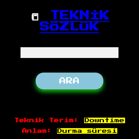
📒
TEKNİK
SÖZLÜK
Teknik Terim:
Downtime
Anlam:
Durma süresi