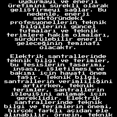
uydurmayı ve enerji
üretimini sürekli olarak
geliştirmeyi sağlar. Bu
nedenle, enerji
sektöründeki
profesyonellerin teknik
bilgilerini güncel
tutmaları ve teknik
terimlere hakim olmaları,
sürdürülebilir enerji
geleceğinin teminatı
olacaktr.
Elektrik santrallerinde
teknik bilgi ve terimler,
bu tesislerin tasarımı,
inşası, işletilmesi ve
bakımı için hayati önem
taşır. Teknik bilgi,
santrallerin verimliliğini
artırrken, teknik
terimler, santrallerin
işleyişini anlamak için
gereklidir. Elektrik
santrallerinde teknik
bilgi ve terimlerin önemi,
birçok farklı açıdan ele
alınabilir. Örnein, teknik