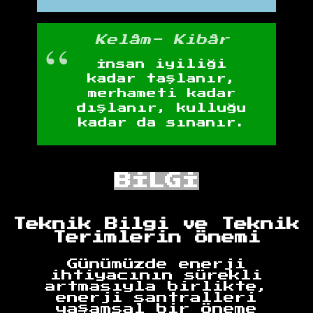
Kelâm- Kibâr
İnsan iyiliği
kadar taşlanır,
merhameti kadar
dışlanır, kulluğu
kadar da sınanır.
BİLGİ
Teknik Bilgi ve Teknik
Terimlerin Önemi
Günümüzde enerji
ihtiyacının sürekli
artmasıyla birlikte,
enerji santralleri
yaşamsal bir öneme