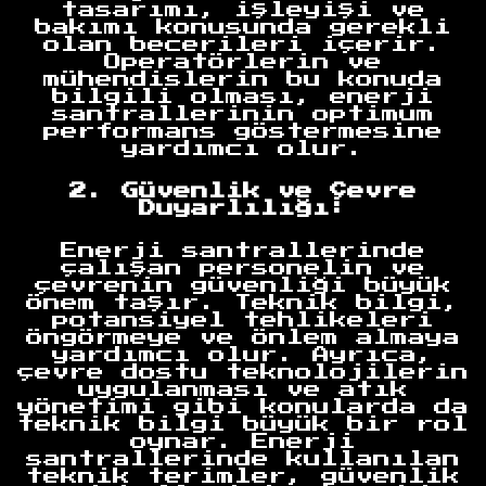
tasarımı, işleyişi ve
bakımı konusunda gerekli
olan becerileri içerir.
Operatörlerin ve
mühendislerin bu konuda
bilgili olması, enerji
santrallerinin optimum
performans göstermesine
yardımcı olur.
2. Güvenlik ve Çevre
Duyarlılığı:
Enerji santrallerinde
çalışan personelin ve
çevrenin güvenliği büyük
önem taşır. Teknik bilgi,
potansiyel tehlikeleri
öngörmeye ve önlem almaya
yardımcı olur. Ayrıca,
çevre dostu teknolojilerin
uygulanması ve atık
yönetimi gibi konularda da
teknik bilgi büyük bir rol
oynar. Enerji
santrallerinde kullanılan
teknik terimler, güvenlik