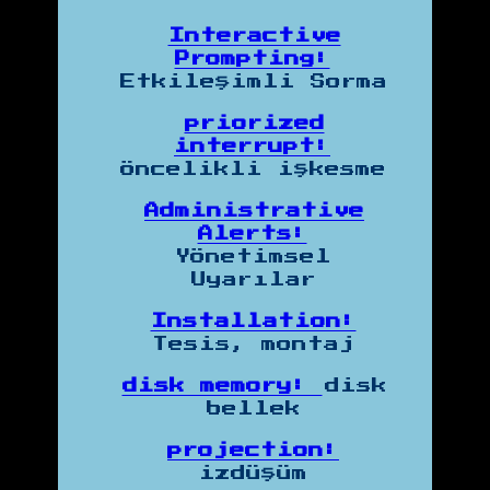
Interactive
Prompting:
Etkileşimli Sorma
priorized
interrupt:
öncelikli işkesme
Administrative
Alerts:
Yönetimsel
Uyarılar
Installation:
Tesis, montaj
disk memory:
disk
bellek
projection:
izdüşüm