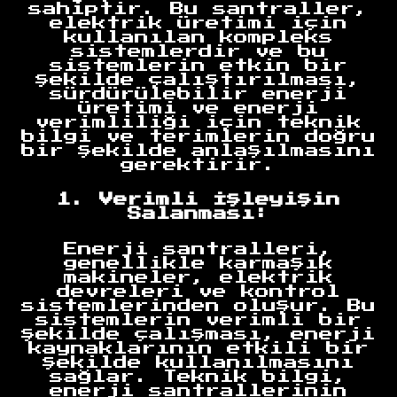
sahiptir. Bu santraller,
elektrik üretimi için
kullanılan kompleks
sistemlerdir ve bu
sistemlerin etkin bir
şekilde çalıştırılması,
sürdürülebilir enerji
üretimi ve enerji
verimliliği için teknik
bilgi ve terimlerin doğru
bir şekilde anlaşılmasını
gerektirir.
1. Verimli İşleyişin
Salanması:
Enerji santralleri,
genellikle karmaşık
makineler, elektrik
devreleri ve kontrol
sistemlerinden oluşur. Bu
sistemlerin verimli bir
şekilde çalışması, enerji
kaynaklarının etkili bir
şekilde kullanılmasını
sağlar. Teknik bilgi,
enerji santrallerinin