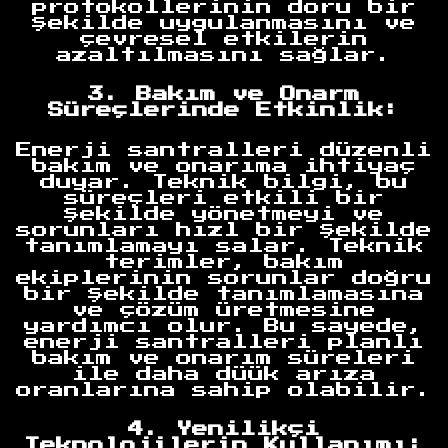
protokollerinin doru bir
şekilde uygulanmasını ve
çevresel etkilerin
azaltılmasını sağlar.
3. Bakım ve Onarm
Süreçlerinde Etkinlik:
Enerji santralleri düzenli
bakım ve onarıma ihtiyaç
duyar. Teknik bilgi, bu
süreçleri etkili bir
şekilde yönetmeyi ve
sorunları hızl bir şekilde
tanımlamayı salar. Teknik
terimler, bakım
ekiplerinin sorunlar doğru
bir şekilde tanımlamasına
ve çözüm üretmesine
yardımcı olur. Bu sayede,
enerji santralleri planlı
bakım ve onarım süreleri
ile daha düük arıza
oranlarına sahip olabilir.
4. Yenilikçi
Teknolojilerin Kullanımı: