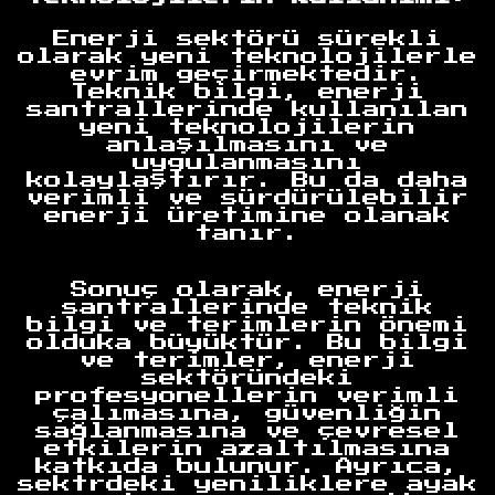
Enerji sektörü sürekli
olarak yeni teknolojilerle
evrim geçirmektedir.
Teknik bilgi, enerji
santrallerinde kullanılan
yeni teknolojilerin
anlaşılmasını ve
uygulanmasını
kolaylaştırır. Bu da daha
verimli ve sürdürülebilir
enerji üretimine olanak
tanır.
Sonuç olarak, enerji
santrallerinde teknik
bilgi ve terimlerin önemi
Anasayfa
olduka büyüktür. Bu bilgi
ve terimler, enerji
sektöründeki
profesyonellerin verimli
çalımasına, güvenliğin
sağlanmasına ve çevresel
etkilerin azaltılmasına
katkıda bulunur. Ayrıca,
sektrdeki yeniliklere ayak