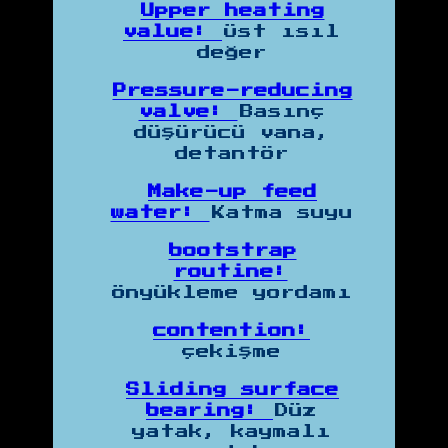
Upper heating
value:
Üst ısıl
değer
Pressure-reducing
valve:
Basınç
düşürücü vana,
detantör
Make-up feed
water:
Katma suyu
bootstrap
routine:
önyükleme yordamı
contention:
çekişme
Sliding surface
bearing:
Düz
yatak, kaymalı