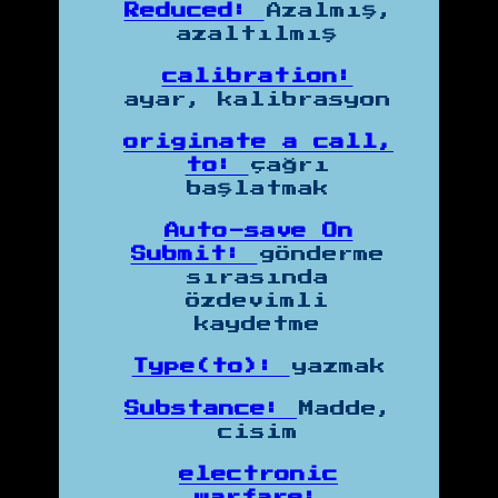
Reduced:
Azalmış,
azaltılmış
calibration:
ayar, kalibrasyon
originate a call,
to:
çağrı
başlatmak
Auto-save On
Submit:
gönderme
sırasında
özdevimli
kaydetme
Type(to):
yazmak
Substance:
Madde,
cisim
electronic
warfare: