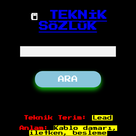
📒
TEKNİK
SÖZLÜK
Teknik Terim:
Lead
Anlam:
Kablo damarı,
iletken, besleme