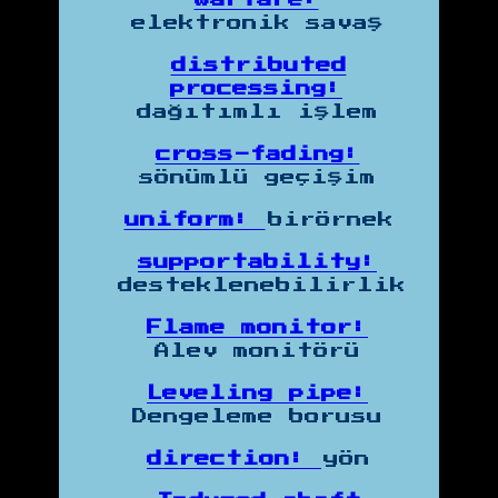
elektronik savaş
distributed
processing:
dağıtımlı işlem
cross-fading:
sönümlü geçişim
uniform:
birörnek
supportability:
desteklenebilirlik
Flame monitor:
Alev monitörü
Leveling pipe:
Dengeleme borusu
direction:
yön