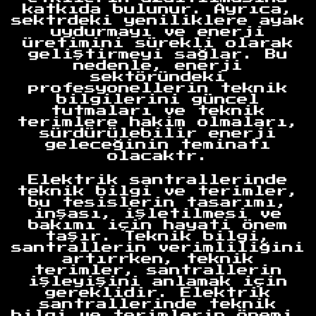
katkıda bulunur. Ayrıca,
sektrdeki yeniliklere ayak
uydurmayı ve enerji
üretimini sürekli olarak
geliştirmeyi sağlar. Bu
nedenle, enerji
sektöründeki
profesyonellerin teknik
bilgilerini güncel
tutmaları ve teknik
terimlere hakim olmaları,
sürdürülebilir enerji
geleceğinin teminatı
olacaktr.
Elektrik santrallerinde
teknik bilgi ve terimler,
bu tesislerin tasarımı,
inşası, işletilmesi ve
bakımı için hayati önem
taşır. Teknik bilgi,
santrallerin verimliliğini
artırrken, teknik
terimler, santrallerin
işleyişini anlamak için
gereklidir. Elektrik
santrallerinde teknik
bilgi ve terimlerin önemi,