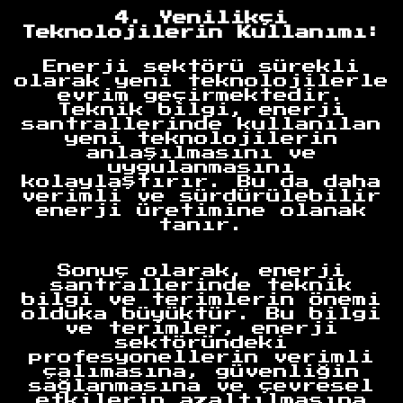
4. Yenilikçi
Teknolojilerin Kullanımı:
Enerji sektörü sürekli
olarak yeni teknolojilerle
evrim geçirmektedir.
Teknik bilgi, enerji
santrallerinde kullanılan
yeni teknolojilerin
anlaşılmasını ve
uygulanmasını
kolaylaştırır. Bu da daha
verimli ve sürdürülebilir
enerji üretimine olanak
tanır.
Sonuç olarak, enerji
santrallerinde teknik
bilgi ve terimlerin önemi
olduka büyüktür. Bu bilgi
ve terimler, enerji
sektöründeki
profesyonellerin verimli
Anasayfa
çalımasına, güvenliğin
sağlanmasına ve çevresel
etkilerin azaltılmasına