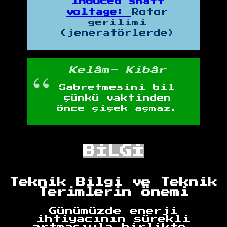
Induced shaft
voltage:
Rotor
gerilimi
(jeneratörlerde)
Kelâm- Kibâr
Sabretmesini bil
çünkü vaktinden
önce çiçek açmaz.
BİLGİ
Teknik Bilgi ve Teknik
Terimlerin Önemi
Günümüzde enerji
ihtiyacının sürekli