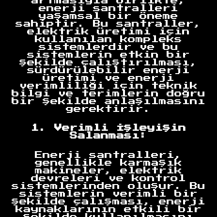
artmasıyla birlikte,
enerji santralleri
yaşamsal bir öneme
sahiptir. Bu santraller,
elektrik üretimi için
kullanılan kompleks
sistemlerdir ve bu
sistemlerin etkin bir
şekilde çalıştırılması,
sürdürülebilir enerji
üretimi ve enerji
verimliliği için teknik
bilgi ve terimlerin doğru
bir şekilde anlaşılmasını
gerektirir.
1. Verimli İşleyişin
Salanması:
Enerji santralleri,
genellikle karmaşık
makineler, elektrik
devreleri ve kontrol
sistemlerinden oluşur. Bu
sistemlerin verimli bir
şekilde çalışması, enerji
kaynaklarının etkili bir
şekilde kullanılmasını