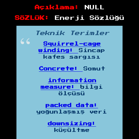
Açıklama:
NULL
SÖZLÜK:
Enerji Sözlüğü
Teknik Terimler
Squirrel-cage
winding:
Sincap
kafes sargısı
Concrete:
Somut
information
measure:
bilgi
ölçüsü
packed data:
yoğunlaşmış veri
downsizing:
küçültme