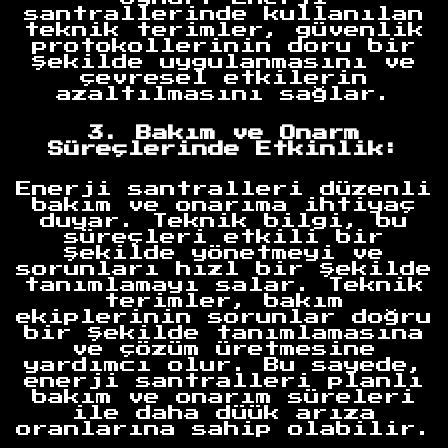
santrallerinde kullanılan
teknik terimler, güvenlik
protokollerinin doru bir
şekilde uygulanmasını ve
çevresel etkilerin
azaltılmasını sağlar.
3. Bakım ve Onarm
Süreçlerinde Etkinlik:
Enerji santralleri düzenli
bakım ve onarıma ihtiyaç
duyar. Teknik bilgi, bu
süreçleri etkili bir
şekilde yönetmeyi ve
sorunları hızl bir şekilde
tanımlamayı salar. Teknik
terimler, bakım
ekiplerinin sorunlar doğru
bir şekilde tanımlamasına
ve çözüm üretmesine
yardımcı olur. Bu sayede,
enerji santralleri planlı
bakım ve onarım süreleri
ile daha düük arıza
oranlarına sahip olabilir.