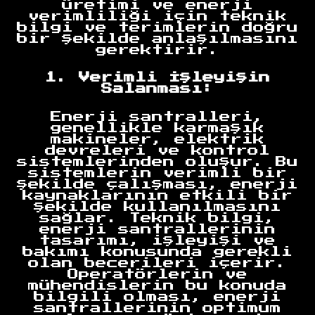
üretimi ve enerji
verimliliği için teknik
bilgi ve terimlerin doğru
bir şekilde anlaşılmasını
gerektirir.
1. Verimli İşleyişin
Salanması:
Enerji santralleri,
genellikle karmaşık
makineler, elektrik
devreleri ve kontrol
sistemlerinden oluşur. Bu
sistemlerin verimli bir
şekilde çalışması, enerji
kaynaklarının etkili bir
şekilde kullanılmasını
sağlar. Teknik bilgi,
enerji santrallerinin
tasarımı, işleyişi ve
bakımı konusunda gerekli
olan becerileri içerir.
Operatörlerin ve
mühendislerin bu konuda
bilgili olması, enerji
santrallerinin optimum