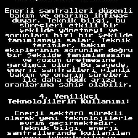
Enerji santralleri düzenli
bakım ve onarıma ihtiyaç
duyar. Teknik bilgi, bu
süreçleri etkili bir
şekilde yönetmeyi ve
sorunları hızl bir şekilde
tanımlamayı salar. Teknik
terimler, bakım
ekiplerinin sorunlar doğru
bir şekilde tanımlamasına
ve çözüm üretmesine
yardımcı olur. Bu sayede,
enerji santralleri planlı
bakım ve onarım süreleri
ile daha düük arıza
oranlarına sahip olabilir.
4. Yenilikçi
Teknolojilerin Kullanımı:
Enerji sektörü sürekli
olarak yeni teknolojilerle
evrim geçirmektedir.
Teknik bilgi, enerji
santrallerinde kullanılan