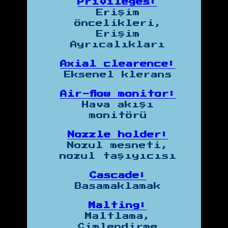
Privileges:
Erişim
Öncelikleri,
Erişim
Ayrıcalıkları
Axial clearence:
Eksenel klerans
Air-flow monitor:
Hava akışı
monitörü
Nozzle holder:
Nozul mesneti,
nozul taşıyıcısı
Cascade:
Basamaklamak
Malting:
Maltlama,
Çimlendirme