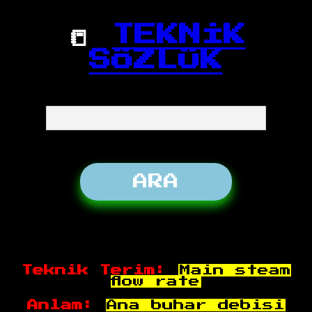
📒
TEKNİK
SÖZLÜK
Teknik Terim:
Main steam
flow rate
Anlam:
Ana buhar debisi