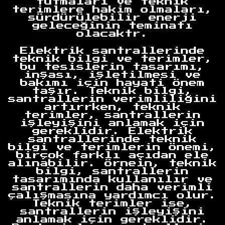
tutmaları ve teknik
terimlere hakim olmaları,
sürdürülebilir enerji
geleceğinin teminatı
olacaktr.
Elektrik santrallerinde
teknik bilgi ve terimler,
bu tesislerin tasarımı,
inşası, işletilmesi ve
bakımı için hayati önem
taşır. Teknik bilgi,
santrallerin verimliliğini
artırrken, teknik
terimler, santrallerin
işleyişini anlamak için
gereklidir. Elektrik
santrallerinde teknik
bilgi ve terimlerin önemi,
birçok farklı açıdan ele
alınabilir. Örnein, teknik
bilgi, santrallerin
tasarımında kullanılır ve
santrallerin daha verimli
çalışmasına yardımcı olur.
Teknik terimler ise,
santrallerin işleyişini
anlamak için gereklidir.