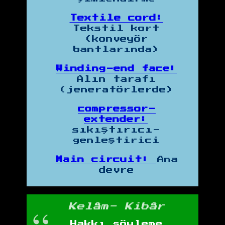
Textile cord:
Tekstil kort
(konveyör
bantlarında)
Winding-end face:
Alın tarafı
(jeneratörlerde)
compressor-
extender:
sıkıştırıcı-
genleştirici
Main circuit:
Ana
devre
Kelâm- Kibâr
Hakkı söyleme