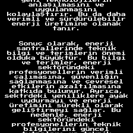
yeni teknolojilerin
anlaşılmasını ve
uygulanmasını
kolaylaştırır. Bu da daha
verimli ve sürdürülebilir
enerji üretimine olanak
tanır.
Sonuç olarak, enerji
santrallerinde teknik
bilgi ve terimlerin önemi
olduka büyüktür. Bu bilgi
Anasayfa
ve terimler, enerji
sektöründeki
profesyonellerin verimli
çalımasına, güvenliğin
sağlanmasına ve çevresel
etkilerin azaltılmasına
katkıda bulunur. Ayrıca,
sektrdeki yeniliklere ayak
uydurmayı ve enerji
üretimini sürekli olarak
geliştirmeyi sağlar. Bu
nedenle, enerji
sektöründeki
profesyonellerin teknik
bilgilerini güncel