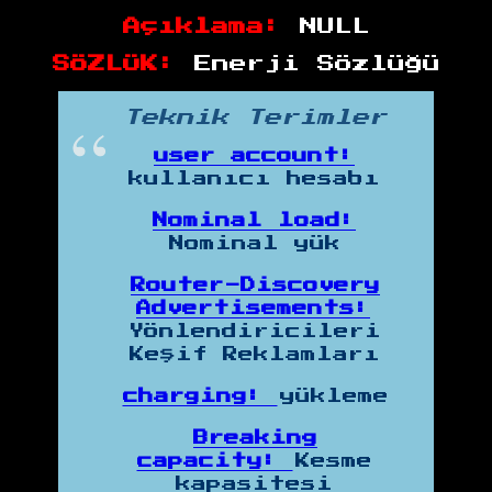
Açıklama:
NULL
SÖZLÜK:
Enerji Sözlüğü
Teknik Terimler
user account:
kullanıcı hesabı
Nominal load:
Nominal yük
Router-Discovery
Advertisements:
Yönlendiricileri
Keşif Reklamları
charging:
yükleme
Breaking
capacity:
Kesme
kapasitesi