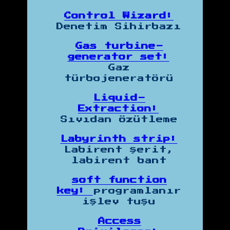
Control Wizard:
Denetim Sihirbazı
Gas turbine-
generator set:
Gaz
türbojeneratörü
Liquid-
Extraction:
Sıvıdan Özütleme
Labyrinth strip:
Labirent şerit,
labirent bant
soft function
key:
programlanır
işlev tuşu
Access