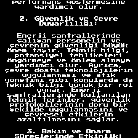
performans göstermesine
yardımcı olur.
2. Güvenlik ve Çevre
Duyarlılığı:
Enerji santrallerinde
çalışan personelin ve
çevrenin güvenliği büyük
önem taşır. Teknik bilgi,
potansiyel tehlikeleri
öngörmeye ve önlem almaya
yardımcı olur. Ayrıca,
çevre dostu teknolojilerin
uygulanması ve atık
yönetimi gibi konularda da
teknik bilgi büyük bir rol
oynar. Enerji
santrallerinde kullanılan
teknik terimler, güvenlik
protokollerinin doru bir
şekilde uygulanmasını ve
çevresel etkilerin
azaltılmasını sağlar.
3. Bakım ve Onarm
Süreçlerinde Etkinlik: