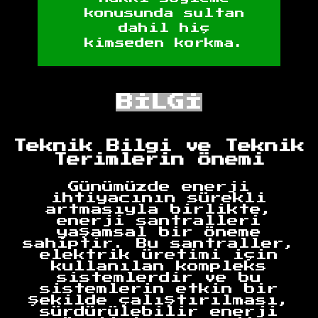
konusunda sultan
dahil hiç
kimseden korkma.
BİLGİ
Teknik Bilgi ve Teknik
Terimlerin Önemi
Günümüzde enerji
ihtiyacının sürekli
artmasıyla birlikte,
enerji santralleri
yaşamsal bir öneme
sahiptir. Bu santraller,
elektrik üretimi için
kullanılan kompleks
sistemlerdir ve bu
sistemlerin etkin bir
şekilde çalıştırılması,
sürdürülebilir enerji