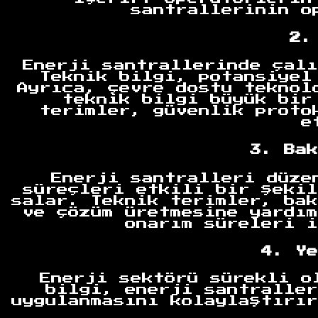
santrallerinin o
2.
Enerji santrallerinde çalı
Teknik bilgi, potansiyel
Ayrıca, çevre dostu teknol
teknik bilgi büyük bir
terimler, güvenlik proto
e
3. Bak
Enerji santralleri düze
süreçleri etkili bir şekil
salar. Teknik terimler, bak
ve çözüm üretmesine yardım
onarım süreleri i
4. Ye
Enerji sektörü sürekli o
Anasayfa
bilgi, enerji santraller
uygulanmasını kolaylaştırır