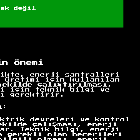
rak değil
in Önemi
ikte, enerji santralleri
 üretimi için kullanılan
şekilde çalıştırılması,
i için teknik bilgi ve
ı gerektirir.
ı:
ktrik devreleri ve kontrol
ekilde çalışması, enerji
ar. Teknik bilgi, enerji
a gerekli olan becerileri
bilgili olması, enerji