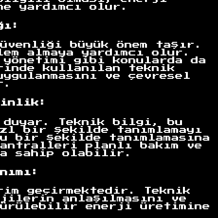
ne yardımcı olur.
ğı:
üvenliği büyük önem taşır.
lem almaya yardımcı olur.
 yönetimi gibi konularda da
rinde kullanılan teknik
uygulanmasını ve çevresel
r.
inlik:
 duyar. Teknik bilgi, bu
zl bir şekilde tanımlamayı
u bir şekilde tanımlamasına
antralleri planlı bakım ve
a sahip olabilir.
nımı:
rim geçirmektedir. Teknik
jilerin anlaşılmasını ve
ürülebilir enerji üretimine