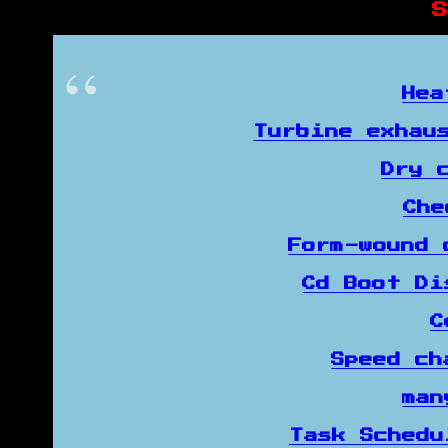
Hea
Turbine exhau
Dry 
Ch
Form-wound
Cd Boot D
C
Speed c
man
Task Sched