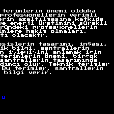
 terimlerin önemi olduka
profesyonellerin verimli
erin azaltılmasına katkıda
ve enerji üretimini sürekli
ründeki profesyonellerin
imlere hakim olmaları,
tı olacaktr.
esislerin tasarımı, inşası,
ik bilgi, santrallerin
n işleyişini anlamak için
terimlerin önemi, birçok
santrallerin tasarımında
dımcı olur. Teknik terimler
 Bu terimler, santrallerin
 bilgi verir.
İR