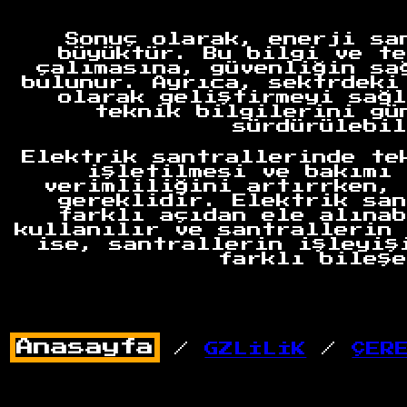
Sonuç olarak, enerji sa
büyüktür. Bu bilgi ve te
çalımasına, güvenliğin sa
bulunur. Ayrıca, sektrdeki
olarak geliştirmeyi sağl
teknik bilgilerini gü
sürdürülebil
Elektrik santrallerinde te
işletilmesi ve bakımı 
verimliliğini artırrken, 
gereklidir. Elektrik san
farklı açıdan ele alınab
kullanılır ve santrallerin 
ise, santrallerin işleyiş
farklı bileşe
/
GZLİLİK
/
ÇER