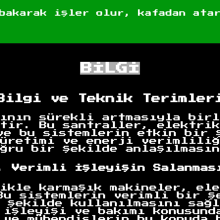
bakarak işler olur, kafadan ata
BİLGİ
Bilgi ve Teknik Terimler
ının sürekli artmasıyla birl
tir. Bu santraller, elektrik
ve bu sistemlerin etkin bir 
üretimi ve enerji verimliliğ
ğru bir şekilde anlaşılmasın
. Verimli İşleyişin Salanmas
ikle karmaşık makineler, ele
Bu sistemlerin verimli bir ş
 şekilde kullanılmasını sağl
 işleyişi ve bakımı konusund
 ve mühendislerin bu konuda 