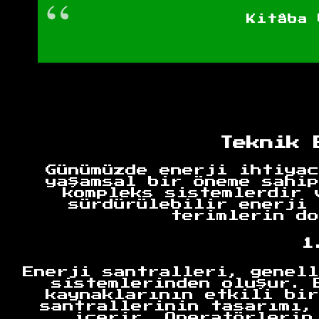
Kitâba 
Teknik 
Günümüzde enerji ihtiyac
yaşamsal bir öneme sahip
kompleks sistemlerdir 
sürdürülebilir enerji 
terimlerin do
1
Enerji santralleri, genell
sistemlerinden oluşur. 
kaynaklarının etkili bir
santrallerinin tasarımı,
içerir. Operatörlerin