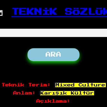
📒
TEKNİK SÖZLÜ
Teknik Terim:
Mixed Culture
Anlam:
Karışık Kültür
Açıklama: