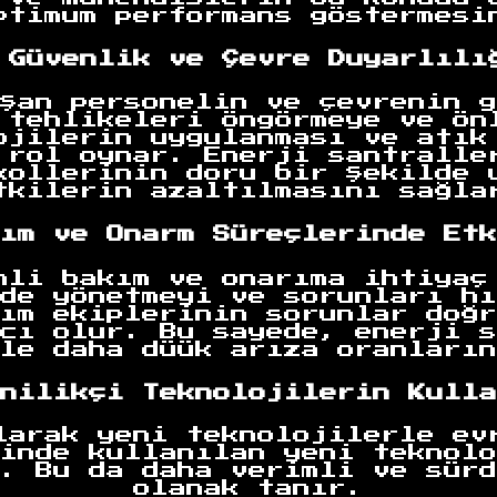
ptimum performans göstermesi
 Güvenlik ve Çevre Duyarlılı
şan personelin ve çevrenin g
 tehlikeleri öngörmeye ve ön
ojilerin uygulanması ve atık
 rol oynar. Enerji santralle
kollerinin doru bir şekilde 
tkilerin azaltılmasını sağla
ım ve Onarm Süreçlerinde Etk
nli bakım ve onarıma ihtiyaç
de yönetmeyi ve sorunları hı
ım ekiplerinin sorunlar doğr
cı olur. Bu sayede, enerji s
le daha düük arıza oranların
nilikçi Teknolojilerin Kulla
larak yeni teknolojilerle ev
inde kullanılan yeni teknolo
. Bu da daha verimli ve sürd
olanak tanır.