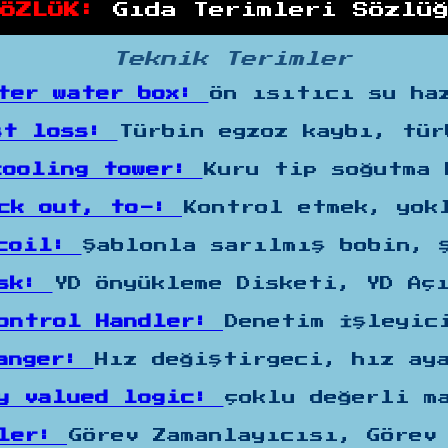
SÖZLÜK:
Gıda Terimleri Sözlü
Teknik Terimler
ter water box:
Ön ısıtıcı su ha
st loss:
Türbin egzoz kaybı, tür
cooling tower:
Kuru tip soğutma 
eck out, to-:
Kontrol etmek, yok
 coil:
Şablonla sarılmış bobin, 
isk:
YD Önyükleme Disketi, YD Aç
ontrol Handler:
Denetim İşleyic
hanger:
Hız değiştirgeci, hız ay
y valued logic:
çoklu değerli m
uler:
Görev Zamanlayıcısı, Görev