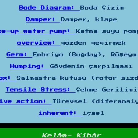
Bode Diagram:
Boda Çizim
Damper:
Damper, klape
ke-up water pump:
Katma suyu pom
overview:
gözden geçirmek
Germ:
Embriyo (Buğday), Rüşeym
Humping:
Gövdenin çarpılması
box:
Salmastra kutusu (rotor sız
Tensile Stress:
Çekme Gerilimi
tive action:
Türevsel (diferansi
inherent:
içsel
Kelâm- Kibâr