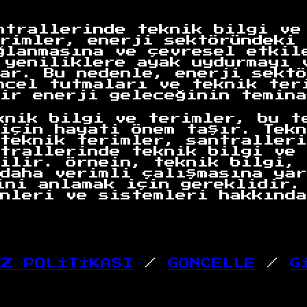
ntrallerinde teknik bilgi ve
rimler, enerji sektöründeki 
ğlanmasına ve çevresel etkil
 yeniliklere ayak uydurmayı 
ar. Bu nedenle, enerji sektö
ncel tutmaları ve teknik ter
ir enerji geleceğinin temina
knik bilgi ve terimler, bu t
için hayati önem taşır. Tekn
teknik terimler, santralleri
trallerinde teknik bilgi ve 
ilir. Örnein, teknik bilgi, 
daha verimli çalışmasına yar
ini anlamak için gereklidir.
nleri ve sistemleri hakkında
EZ POLİTİKASI
/
GÜNCELLE
/
G