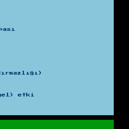
pası
dırmazlığı)
yel) etki