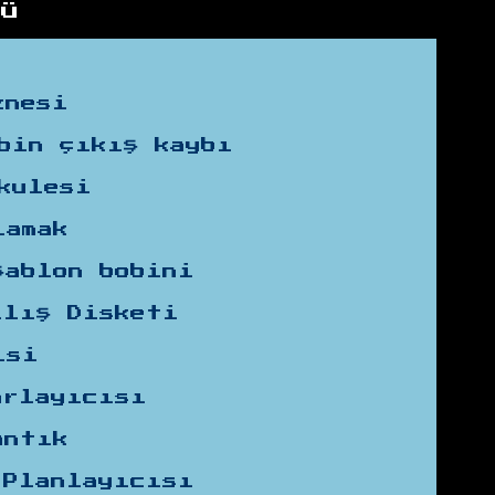
ğü
znesi
bin çıkış kaybı
kulesi
lamak
şablon bobini
ılış Disketi
isi
arlayıcısı
antık
 Planlayıcısı