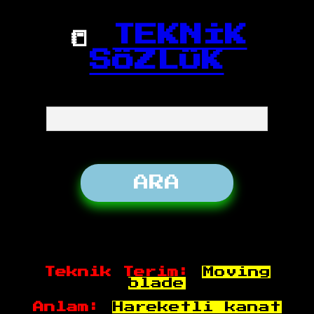
📒
TEKNİK
SÖZLÜK
Teknik Terim:
Moving
blade
Anlam:
Hareketli kanat