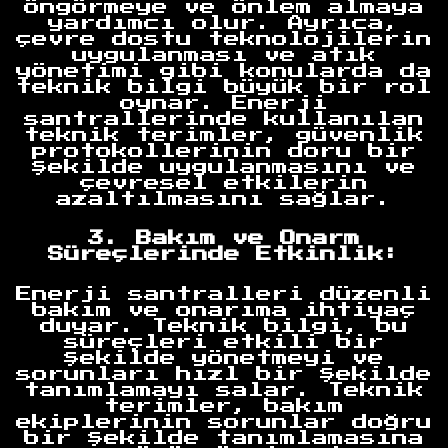
öngörmeye ve önlem almaya
yardımcı olur. Ayrıca,
çevre dostu teknolojilerin
uygulanması ve atık
yönetimi gibi konularda da
teknik bilgi büyük bir rol
oynar. Enerji
santrallerinde kullanılan
teknik terimler, güvenlik
protokollerinin doru bir
şekilde uygulanmasını ve
çevresel etkilerin
azaltılmasını sağlar.
3. Bakım ve Onarm
Süreçlerinde Etkinlik:
Enerji santralleri düzenli
bakım ve onarıma ihtiyaç
duyar. Teknik bilgi, bu
süreçleri etkili bir
şekilde yönetmeyi ve
sorunları hızl bir şekilde
tanımlamayı salar. Teknik
terimler, bakım
ekiplerinin sorunlar doğru
bir şekilde tanımlamasına