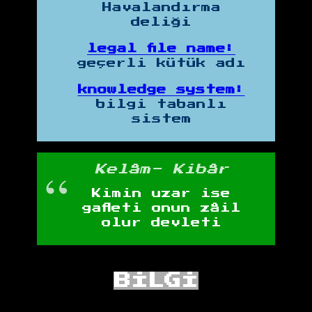
Havalandırma
deliği
legal file name:
geçerli kütük adı
knowledge system:
bilgi tabanlı
sistem
Kelâm- Kibâr
Kimin uzar ise
gafleti onun zâil
olur devleti
BİLGİ