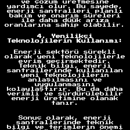
ve çözüm üretmesine
yardımcı olur. Bu sayede,
enerji santralleri planlı
bakım ve onarım süreleri
ile daha düük arıza
oranlarına sahip olabilir.
4. Yenilikçi
Teknolojilerin Kullanımı:
Enerji sektörü sürekli
olarak yeni teknolojilerle
evrim geçirmektedir.
Teknik bilgi, enerji
santrallerinde kullanılan
yeni teknolojilerin
anlaşılmasını ve
uygulanmasını
kolaylaştırır. Bu da daha
verimli ve sürdürülebilir
enerji üretimine olanak
tanır.
Sonuç olarak, enerji
santrallerinde teknik
bilgi ve terimlerin önemi