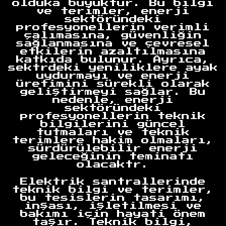
olduka büyüktür. Bu bilgi
ve terimler, enerji
sektöründeki
Anasayfa
profesyonellerin verimli
çalımasına, güvenliğin
sağlanmasına ve çevresel
etkilerin azaltılmasına
katkıda bulunur. Ayrıca,
sektrdeki yeniliklere ayak
uydurmayı ve enerji
üretimini sürekli olarak
geliştirmeyi sağlar. Bu
nedenle, enerji
sektöründeki
profesyonellerin teknik
bilgilerini güncel
tutmaları ve teknik
terimlere hakim olmaları,
sürdürülebilir enerji
geleceğinin teminatı
olacaktr.
Elektrik santrallerinde
teknik bilgi ve terimler,
bu tesislerin tasarımı,
inşası, işletilmesi ve
bakımı için hayati önem
taşır. Teknik bilgi,