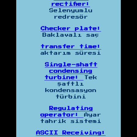
rectifier:
Selenyumlu
redresör
Checker plate:
Baklavalı saç
transfer time:
aktarım süresi
Single-shaft
condensing
turbine:
Tek
şaftlı
kondensasyon
türbini
Regulating
operator:
Ayar
tahrik sistemi
ASCII Receiving: