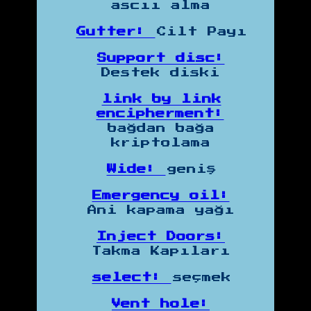
ascıı alma
Gutter:
Cilt Payı
Support disc:
Destek diski
link by link
encipherment:
bağdan bağa
kriptolama
Wide:
geniş
Emergency oil:
Ani kapama yağı
Inject Doors:
Takma Kapıları
select:
seçmek
Vent hole: