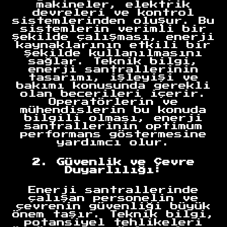
makineler, elektrik
devreleri ve kontrol
sistemlerinden oluşur. Bu
sistemlerin verimli bir
şekilde çalışması, enerji
kaynaklarının etkili bir
şekilde kullanılmasını
sağlar. Teknik bilgi,
enerji santrallerinin
tasarımı, işleyişi ve
bakımı konusunda gerekli
olan becerileri içerir.
Operatörlerin ve
mühendislerin bu konuda
bilgili olması, enerji
santrallerinin optimum
performans göstermesine
yardımcı olur.
2. Güvenlik ve Çevre
Duyarlılığı:
Enerji santrallerinde
çalışan personelin ve
çevrenin güvenliği büyük
önem taşır. Teknik bilgi,
potansiyel tehlikeleri