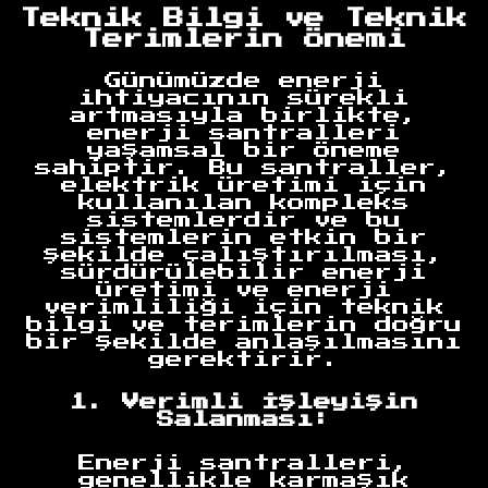
Teknik Bilgi ve Teknik
Terimlerin Önemi
Günümüzde enerji
ihtiyacının sürekli
artmasıyla birlikte,
enerji santralleri
yaşamsal bir öneme
sahiptir. Bu santraller,
elektrik üretimi için
kullanılan kompleks
sistemlerdir ve bu
sistemlerin etkin bir
şekilde çalıştırılması,
sürdürülebilir enerji
üretimi ve enerji
verimliliği için teknik
bilgi ve terimlerin doğru
bir şekilde anlaşılmasını
gerektirir.
1. Verimli İşleyişin
Salanması:
Enerji santralleri,
genellikle karmaşık