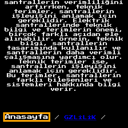
santrallerin verimliliğini
artırrken, teknik
terimler, santrallerin
işleyişini anlamak için
gereklidir. Elektrik
santrallerinde teknik
bilgi ve terimlerin önemi,
birçok farklı açıdan ele
alınabilir. Örnein, teknik
bilgi, santrallerin
tasarımında kullanılır ve
santrallerin daha verimli
çalışmasına yardımcı olur.
Teknik terimler ise,
santrallerin işleyişini
anlamak için gereklidir.
Bu terimler, santrallerin
farklı bileşenleri ve
sistemleri hakkında bilgi
verir.
/
GZLİLİK
/