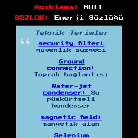
Açıklama:
NULL
SÖZLÜK:
Enerji Sözlüğü
Teknik Terimler
security filter:
güvenlik süzgeci
Ground
connection:
Toprak bağlantısı
Water-jet
condenser:
Su
püskürtmeli
kondenser
magnetic field:
manyetik alan
Selenium