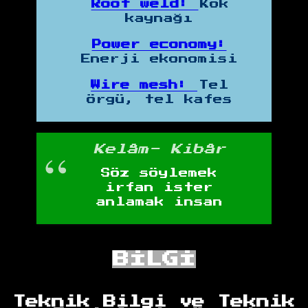
Root weld:
Kök
kaynağı
Power economy:
Enerji ekonomisi
Wire mesh:
Tel
örgü, tel kafes
Kelâm- Kibâr
Söz söylemek
irfan ister
anlamak insan
BİLGİ
Teknik Bilgi ve Teknik