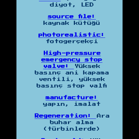
diyot, LED
source file:
kaynak kütüğü
photorealistic:
fotogerçekçi
High-pressure
emergency stop
valve:
Yüksek
basınç ani kapama
ventili, yüksek
basınç stop valfi
manufacture:
yapın, imalat
Regeneration:
Ara
buhar alma
(türbinlerde)