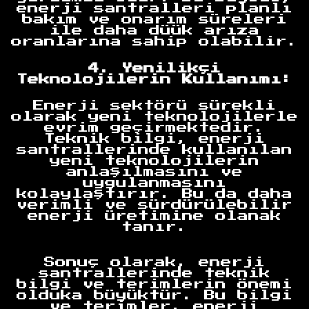
enerji santralleri planlı
bakım ve onarım süreleri
ile daha düük arıza
oranlarına sahip olabilir.
4. Yenilikçi
Teknolojilerin Kullanımı:
Enerji sektörü sürekli
olarak yeni teknolojilerle
evrim geçirmektedir.
Teknik bilgi, enerji
santrallerinde kullanılan
yeni teknolojilerin
anlaşılmasını ve
uygulanmasını
kolaylaştırır. Bu da daha
verimli ve sürdürülebilir
enerji üretimine olanak
tanır.
Sonuç olarak, enerji
santrallerinde teknik
bilgi ve terimlerin önemi
olduka büyüktür. Bu bilgi
ve terimler, enerji