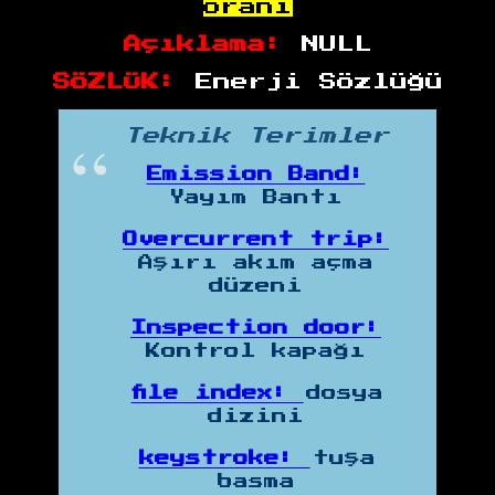
oranı
Açıklama:
NULL
SÖZLÜK:
Enerji Sözlüğü
Teknik Terimler
Emission Band:
Yayım Bantı
Overcurrent trip:
Aşırı akım açma
düzeni
Inspection door:
Kontrol kapağı
file index:
dosya
dizini
keystroke:
tuşa
basma