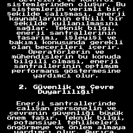
sistemlerinden oluşur. Bu
sistemlerin verimli bir
şekilde çalışması, enerji
kaynaklarının etkili bir
şekilde kullanılmasını
sağlar. Teknik bilgi,
enerji santrallerinin
tasarımı, işleyişi ve
bakımı konusunda gerekli
olan becerileri içerir.
Operatörlerin ve
mühendislerin bu konuda
bilgili olması, enerji
santrallerinin optimum
performans göstermesine
yardımcı olur.
2. Güvenlik ve Çevre
Duyarlılığı:
Enerji santrallerinde
çalışan personelin ve
çevrenin güvenliği büyük
önem taşır. Teknik bilgi,
potansiyel tehlikeleri
öngörmeye ve önlem almaya
yardımcı olur. Ayrıca,