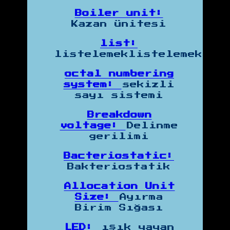
Boiler unit:
Kazan ünitesi
list:
listelemeklistelemek
octal numbering
system:
sekizli
sayı sistemi
Breakdown
voltage:
Delinme
gerilimi
Bacteriostatic:
Bakteriostatik
Allocation Unit
Size:
Ayırma
Birim Sığası
LED:
ışık yayan