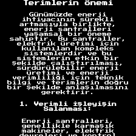
Terimlerin Önemi
Günümüzde enerji
ihtiyacının sürekli
artmasıyla birlikte,
enerji santralleri
yaşamsal bir öneme
sahiptir. Bu santraller,
elektrik üretimi için
kullanılan kompleks
sistemlerdir ve bu
sistemlerin etkin bir
şekilde çalıştırılması,
sürdürülebilir enerji
üretimi ve enerji
verimliliği için teknik
bilgi ve terimlerin doğru
bir şekilde anlaşılmasını
gerektirir.
1. Verimli İşleyişin
Salanması:
Enerji santralleri,
genellikle karmaşık
makineler, elektrik
devreleri ve kontrol