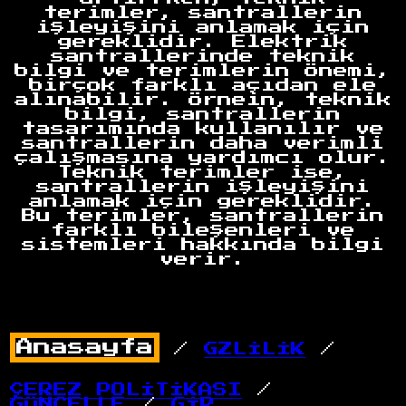
terimler, santrallerin
işleyişini anlamak için
gereklidir. Elektrik
santrallerinde teknik
bilgi ve terimlerin önemi,
birçok farklı açıdan ele
alınabilir. Örnein, teknik
bilgi, santrallerin
tasarımında kullanılır ve
santrallerin daha verimli
çalışmasına yardımcı olur.
Teknik terimler ise,
santrallerin işleyişini
anlamak için gereklidir.
Bu terimler, santrallerin
farklı bileşenleri ve
sistemleri hakkında bilgi
verir.
/
GZLİLİK
/
ÇEREZ POLİTİKASI
/
GÜNCELLE
/
GİR