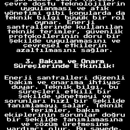
çevre dostu teknolojilerin
uygulanması ve atık
yönetimi gibi konularda da
teknik bilgi büyük bir rol
oynar. Enerji
santrallerinde kullanılan
teknik terimler, güvenlik
protokollerinin doru bir
şekilde uygulanmasını ve
çevresel etkilerin
azaltılmasını sağlar.
3. Bakım ve Onarm
Süreçlerinde Etkinlik:
Enerji santralleri düzenli
bakım ve onarıma ihtiyaç
duyar. Teknik bilgi, bu
süreçleri etkili bir
şekilde yönetmeyi ve
sorunları hızl bir şekilde
tanımlamayı salar. Teknik
terimler, bakım
ekiplerinin sorunlar doğru
bir şekilde tanımlamasına
ve çözüm üretmesine
yardımcı olur. Bu sayede,