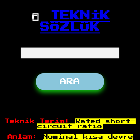
📒
TEKNİK
SÖZLÜK
Teknik Terim:
Rated short-
circuit ratio
Anlam:
Nominal kısa devre