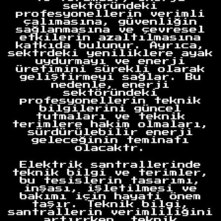
sektöründeki
Anasayfa
profesyonellerin verimli
çalımasına, güvenliğin
sağlanmasına ve çevresel
etkilerin azaltılmasına
katkıda bulunur. Ayrıca,
sektrdeki yeniliklere ayak
uydurmayı ve enerji
üretimini sürekli olarak
geliştirmeyi sağlar. Bu
nedenle, enerji
sektöründeki
profesyonellerin teknik
bilgilerini güncel
tutmaları ve teknik
terimlere hakim olmaları,
sürdürülebilir enerji
geleceğinin teminatı
olacaktr.
Elektrik santrallerinde
teknik bilgi ve terimler,
bu tesislerin tasarımı,
inşası, işletilmesi ve
bakımı için hayati önem
taşır. Teknik bilgi,
santrallerin verimliliğini
artırrken, teknik