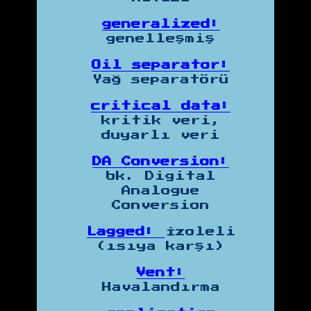
generalized:
genelleşmiş
Oil separator:
Yağ separatörü
critical data:
kritik veri,
duyarlı veri
DA Conversion:
bk. Digital
Analogue
Conversion
Lagged:
İzoleli
(ısıya karşı)
Vent:
Havalandırma