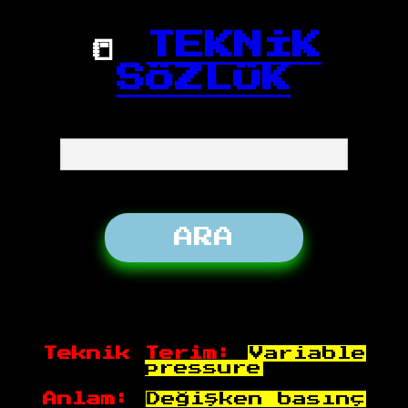
📒
TEKNİK
SÖZLÜK
Teknik Terim:
Variable
pressure
Anlam:
Değişken basınç