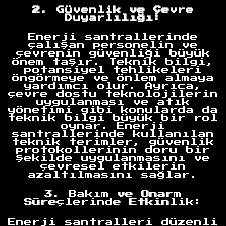
2. Güvenlik ve Çevre
Duyarlılığı:
Enerji santrallerinde
çalışan personelin ve
çevrenin güvenliği büyük
önem taşır. Teknik bilgi,
potansiyel tehlikeleri
öngörmeye ve önlem almaya
yardımcı olur. Ayrıca,
çevre dostu teknolojilerin
uygulanması ve atık
yönetimi gibi konularda da
teknik bilgi büyük bir rol
oynar. Enerji
santrallerinde kullanılan
teknik terimler, güvenlik
protokollerinin doru bir
şekilde uygulanmasını ve
çevresel etkilerin
azaltılmasını sağlar.
3. Bakım ve Onarm
Süreçlerinde Etkinlik:
Enerji santralleri düzenli