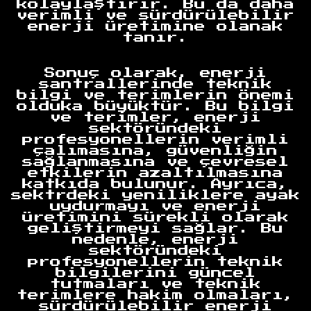
kolaylaştırır. Bu da daha
verimli ve sürdürülebilir
enerji üretimine olanak
tanır.
Sonuç olarak, enerji
santrallerinde teknik
bilgi ve terimlerin önemi
olduka büyüktür. Bu bilgi
Anasayfa
ve terimler, enerji
sektöründeki
profesyonellerin verimli
çalımasına, güvenliğin
sağlanmasına ve çevresel
etkilerin azaltılmasına
katkıda bulunur. Ayrıca,
sektrdeki yeniliklere ayak
uydurmayı ve enerji
üretimini sürekli olarak
geliştirmeyi sağlar. Bu
nedenle, enerji
sektöründeki
profesyonellerin teknik
bilgilerini güncel
tutmaları ve teknik
terimlere hakim olmaları,
sürdürülebilir enerji