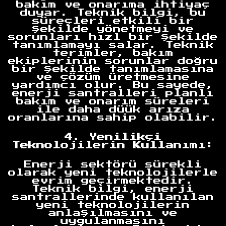
bakım ve onarıma ihtiyaç
duyar. Teknik bilgi, bu
süreçleri etkili bir
şekilde yönetmeyi ve
sorunları hızl bir şekilde
tanımlamayı salar. Teknik
terimler, bakım
ekiplerinin sorunlar doğru
bir şekilde tanımlamasına
ve çözüm üretmesine
yardımcı olur. Bu sayede,
enerji santralleri planlı
bakım ve onarım süreleri
ile daha düük arıza
oranlarına sahip olabilir.
4. Yenilikçi
Teknolojilerin Kullanımı:
Enerji sektörü sürekli
olarak yeni teknolojilerle
evrim geçirmektedir.
Teknik bilgi, enerji
santrallerinde kullanılan
yeni teknolojilerin
anlaşılmasını ve
uygulanmasını