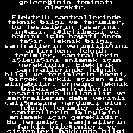
geleceğinin teminatı
olacaktr.
Elektrik santrallerinde
teknik bilgi ve terimler,
bu tesislerin tasarımı,
inşası, işletilmesi ve
bakımı için hayati önem
taşır. Teknik bilgi,
santrallerin verimliliğini
artırrken, teknik
terimler, santrallerin
işleyişini anlamak için
gereklidir. Elektrik
santrallerinde teknik
bilgi ve terimlerin önemi,
birçok farklı açıdan ele
alınabilir. Örnein, teknik
bilgi, santrallerin
tasarımında kullanılır ve
santrallerin daha verimli
çalışmasına yardımcı olur.
Teknik terimler ise,
santrallerin işleyişini
anlamak için gereklidir.
Bu terimler, santrallerin
farklı bileşenleri ve
sistemleri hakkında bilgi