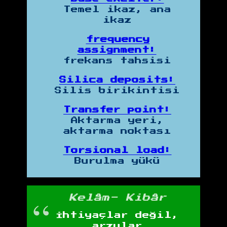
Temel ikaz, ana
ikaz
frequency
assignment:
frekans tahsisi
Silica deposits:
Silis birikintisi
Transfer point:
Aktarma yeri,
aktarma noktası
Torsional load:
Burulma yükü
Kelâm- Kibâr
İhtiyaçlar değil,
arzular