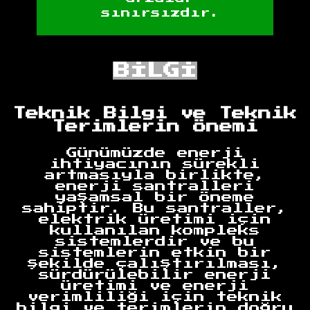
sınırsızdır.
BİLGİ
Teknik Bilgi ve Teknik
Terimlerin Önemi
Günümüzde enerji
ihtiyacının sürekli
artmasıyla birlikte,
enerji santralleri
yaşamsal bir öneme
sahiptir. Bu santraller,
elektrik üretimi için
kullanılan kompleks
sistemlerdir ve bu
sistemlerin etkin bir
şekilde çalıştırılması,
sürdürülebilir enerji
üretimi ve enerji
verimliliği için teknik
bilgi ve terimlerin doğru