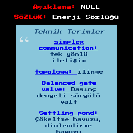
Açıklama:
NULL
SÖZLÜK:
Enerji Sözlüğü
Teknik Terimler
simplex
communication:
tek yönlü
iletişim
topology:
ilinge
Balanced gate
valve:
Basınç
dengeli sürgülü
valf
Settling pond:
Çökeltme havuzu,
dinlendirme
havuzu