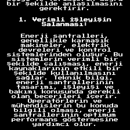
bir şekilde anlaşılmasını
gerektirir.
1. Verimli İşleyişin
Salanması:
Enerji santralleri,
genellikle karmaşık
makineler, elektrik
devreleri ve kontrol
sistemlerinden oluşur. Bu
sistemlerin verimli bir
şekilde çalışması, enerji
kaynaklarının etkili bir
şekilde kullanılmasını
sağlar. Teknik bilgi,
enerji santrallerinin
tasarımı, işleyişi ve
bakımı konusunda gerekli
olan becerileri içerir.
Operatörlerin ve
mühendislerin bu konuda
bilgili olması, enerji
santrallerinin optimum
performans göstermesine
yardımcı olur.