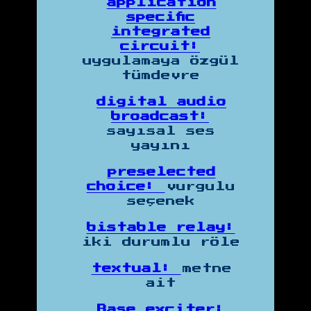
application
specific
integrated
circuit:
uygulamaya özgül
tümdevre
digital audio
broadcast:
sayısal ses
yayını
preselected
choice:
vurgulu
seçenek
bistable relay:
iki durumlu röle
textual:
metne
ait
Base exciter: