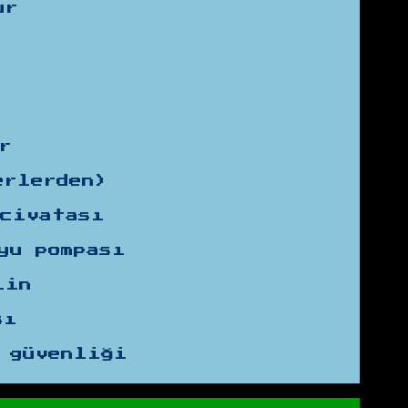
ur
r
erlerden)
 civatası
yu pompası
lin
sı
 güvenliği