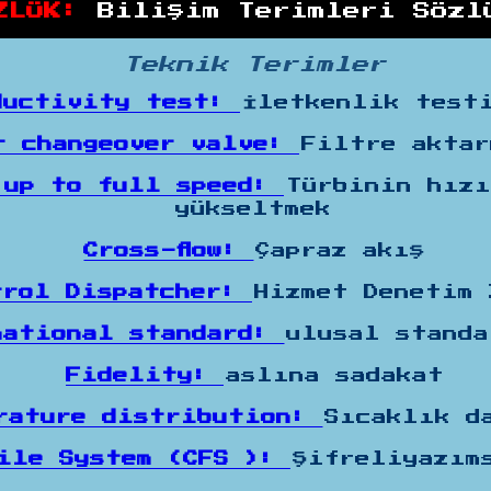
ZLÜK:
Bilişim Terimleri Sözl
Teknik Terimler
ductivity test:
İletkenlik test
r changeover valve:
Filtre aktar
 up to full speed:
Türbinin hızı
yükseltmek
Cross-flow:
Çapraz akış
trol Dispatcher:
Hizmet Denetim 
national standard:
ulusal standa
Fidelity:
aslına sadakat
rature distribution:
Sıcaklık d
File System (CFS ):
Şifreliyazım