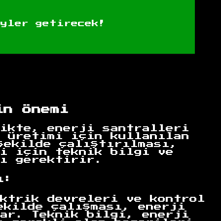
eyler getirecek!
in Önemi
ikte, enerji santralleri
 üretimi için kullanılan
şekilde çalıştırılması,
i için teknik bilgi ve
ı gerektirir.
ı:
ktrik devreleri ve kontrol
ekilde çalışması, enerji
ar. Teknik bilgi, enerji