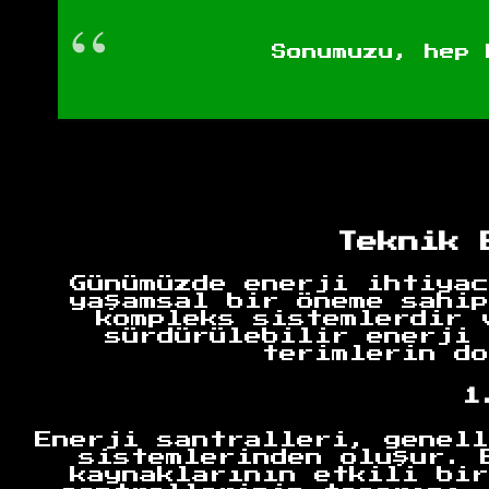
Sonumuzu, hep 
Teknik 
Günümüzde enerji ihtiyac
yaşamsal bir öneme sahip
kompleks sistemlerdir 
sürdürülebilir enerji 
terimlerin do
1
Enerji santralleri, genell
sistemlerinden oluşur. 
kaynaklarının etkili bir