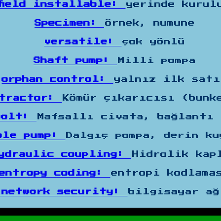
field installable:
yerinde kurul
Specimen:
Örnek, numune
versatile:
çok yönlü
Shaft pump:
Milli pompa
orphan control:
yalnız ilk satı
xtractor:
Kömür çıkarıcısı (bunk
bolt:
Mafsallı civata, bağlantı
ble pump:
Dalgıç pompa, derin ku
ydraulic coupling:
Hidrolik kap
entropy coding:
entropi kodlama
 network security:
bilgisayar ağ