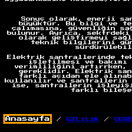
Sonuç olarak, enerji sa
büyüktür. Bu bilgi ve te
çalımasına, güvenliğin sa
bulunur. Ayrıca, sektrdeki
olarak geliştirmeyi sağl
teknik bilgilerini gü
sürdürülebil
Elektrik santrallerinde te
işletilmesi ve bakımı 
verimliliğini artırrken, 
gereklidir. Elektrik san
farklı açıdan ele alınab
kullanılır ve santrallerin 
ise, santrallerin işleyiş
farklı bileşe
/
GZLİLİK
/
ÇER