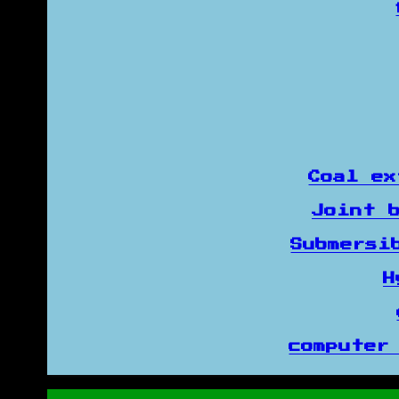
Coal e
Joint 
Submersi
H
computer