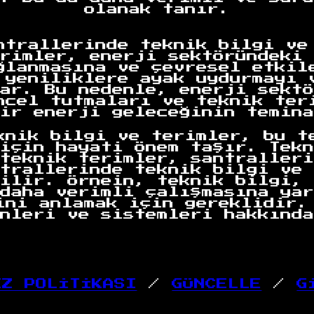
olanak tanır.
ntrallerinde teknik bilgi ve
rimler, enerji sektöründeki 
ğlanmasına ve çevresel etkil
 yeniliklere ayak uydurmayı 
ar. Bu nedenle, enerji sektö
ncel tutmaları ve teknik ter
ir enerji geleceğinin temina
knik bilgi ve terimler, bu t
için hayati önem taşır. Tekn
teknik terimler, santralleri
trallerinde teknik bilgi ve 
ilir. Örnein, teknik bilgi, 
daha verimli çalışmasına yar
ini anlamak için gereklidir.
nleri ve sistemleri hakkında
EZ POLİTİKASI
/
GÜNCELLE
/
G