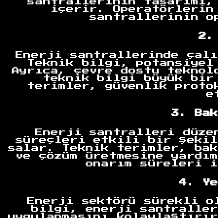
santrallerinin tasarımı,
içerir. Operatörlerin
santrallerinin o
2.
Enerji santrallerinde çalı
Teknik bilgi, potansiyel
Ayrıca, çevre dostu teknol
teknik bilgi büyük bir
terimler, güvenlik proto
e
3. Bak
Enerji santralleri düze
süreçleri etkili bir şekil
salar. Teknik terimler, bak
ve çözüm üretmesine yardım
onarım süreleri i
4. Ye
Anasayfa
Enerji sektörü sürekli o
bilgi, enerji santraller
uygulanmasını kolaylaştırır