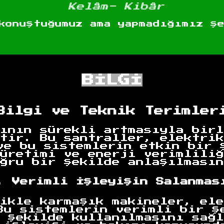
Kelâm- Kibâr
konuştuğumuz ama yapmadığımız ş
BİLGİ
Bilgi ve Teknik Terimler
ının sürekli artmasıyla birl
tir. Bu santraller, elektrik
ve bu sistemlerin etkin bir 
üretimi ve enerji verimliliğ
ğru bir şekilde anlaşılmasın
. Verimli İşleyişin Salanmas
ikle karmaşık makineler, ele
Bu sistemlerin verimli bir ş
 şekilde kullanılmasını sağl