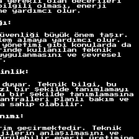
a gerekli olan becerileri
bilgili olması, enerji
ne yardımcı olur.
ğı:
üvenliği büyük önem taşır.
lem almaya yardımcı olur.
 yönetimi gibi konularda da
rinde kullanılan teknik
uygulanmasını ve çevresel
r.
inlik:
 duyar. Teknik bilgi, bu
zl bir şekilde tanımlamayı
u bir şekilde tanımlamasına
antralleri planlı bakım ve
a sahip olabilir.
nımı:
rim geçirmektedir. Teknik
jilerin anlaşılmasını ve
ürülebilir enerji üretimine