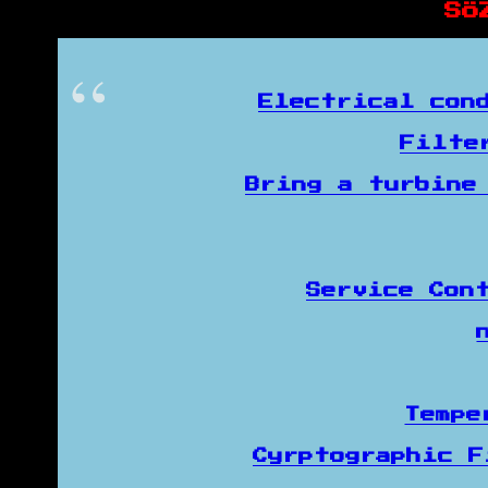
SÖ
Electrical con
Filte
Bring a turbine
Service Con
Tempe
Cyrptographic 