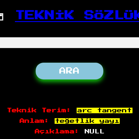
📒
TEKNİK SÖZLÜ
Teknik Terim:
arc tangent
Anlam:
teğetlik yayı
Açıklama:
NULL