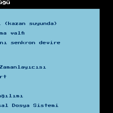
üğü
i (kazan suyunda)
ma valfi
nı senkron devire
Zamanlayıcısı
rt
ağılımı
sal Dosya Sistemi