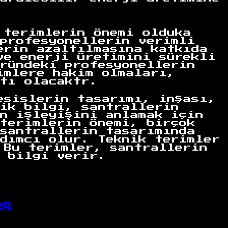
 terimlerin önemi olduka
profesyonellerin verimli
erin azaltılmasına katkıda
ve enerji üretimini sürekli
ründeki profesyonellerin
imlere hakim olmaları,
tı olacaktr.
esislerin tasarımı, inşası,
ik bilgi, santrallerin
n işleyişini anlamak için
terimlerin önemi, birçok
santrallerin tasarımında
dımcı olur. Teknik terimler
 Bu terimler, santrallerin
 bilgi verir.
İR