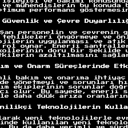
 işleyişi ve bakımı konusund
 ve mühendislerin bu konuda 
ptimum performans göstermesi
 Güvenlik ve Çevre Duyarlılı
şan personelin ve çevrenin g
 tehlikeleri öngörmeye ve ön
ojilerin uygulanması ve atık
 rol oynar. Enerji santralle
kollerinin doru bir şekilde 
tkilerin azaltılmasını sağla
ım ve Onarm Süreçlerinde Etk
nli bakım ve onarıma ihtiyaç
de yönetmeyi ve sorunları hı
ım ekiplerinin sorunlar doğr
cı olur. Bu sayede, enerji s
le daha düük arıza oranların
nilikçi Teknolojilerin Kulla
larak yeni teknolojilerle ev
inde kullanılan yeni teknolo
. Bu da daha verimli ve sürd