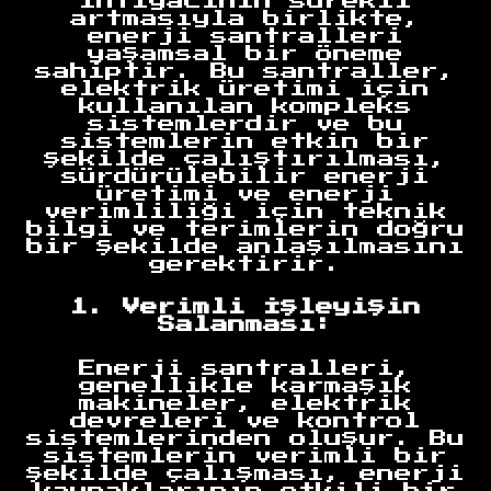
ihtiyacının sürekli
artmasıyla birlikte,
enerji santralleri
yaşamsal bir öneme
sahiptir. Bu santraller,
elektrik üretimi için
kullanılan kompleks
sistemlerdir ve bu
sistemlerin etkin bir
şekilde çalıştırılması,
sürdürülebilir enerji
üretimi ve enerji
verimliliği için teknik
bilgi ve terimlerin doğru
bir şekilde anlaşılmasını
gerektirir.
1. Verimli İşleyişin
Salanması:
Enerji santralleri,
genellikle karmaşık
makineler, elektrik
devreleri ve kontrol
sistemlerinden oluşur. Bu
sistemlerin verimli bir
şekilde çalışması, enerji
kaynaklarının etkili bir