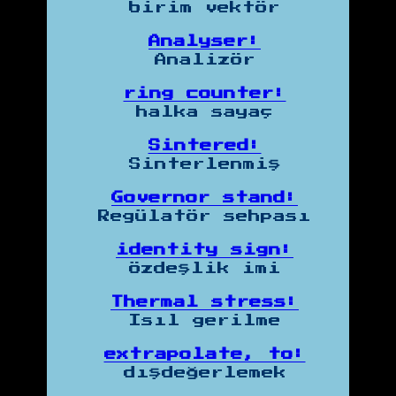
birim vektör
Analyser:
Analizör
ring counter:
halka sayaç
Sintered:
Sinterlenmiş
Governor stand:
Regülatör sehpası
identity sign:
özdeşlik imi
Thermal stress:
Isıl gerilme
extrapolate, to:
dışdeğerlemek