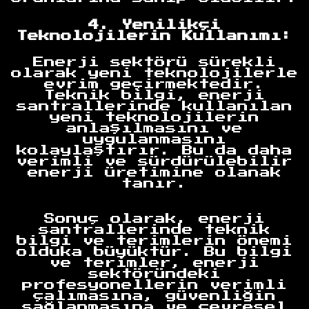
4. Yenilikçi
Teknolojilerin Kullanımı:
Enerji sektörü sürekli
olarak yeni teknolojilerle
evrim geçirmektedir.
Teknik bilgi, enerji
santrallerinde kullanılan
yeni teknolojilerin
anlaşılmasını ve
uygulanmasını
kolaylaştırır. Bu da daha
verimli ve sürdürülebilir
enerji üretimine olanak
tanır.
Sonuç olarak, enerji
santrallerinde teknik
bilgi ve terimlerin önemi
olduka büyüktür. Bu bilgi
ve terimler, enerji
sektöründeki
profesyonellerin verimli
Anasayfa
çalımasına, güvenliğin
sağlanmasına ve çevresel