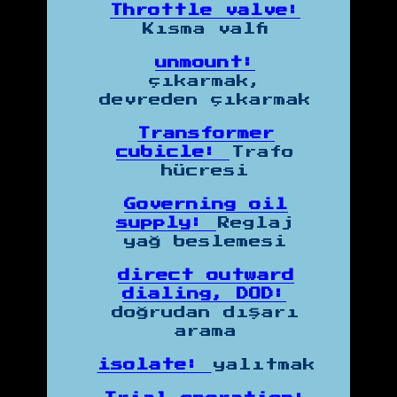
Throttle valve:
Kısma valfi
unmount:
çıkarmak,
devreden çıkarmak
Transformer
cubicle:
Trafo
hücresi
Governing oil
supply:
Reglaj
yağ beslemesi
direct outward
dialing, DOD:
doğrudan dışarı
arama
isolate:
yalıtmak