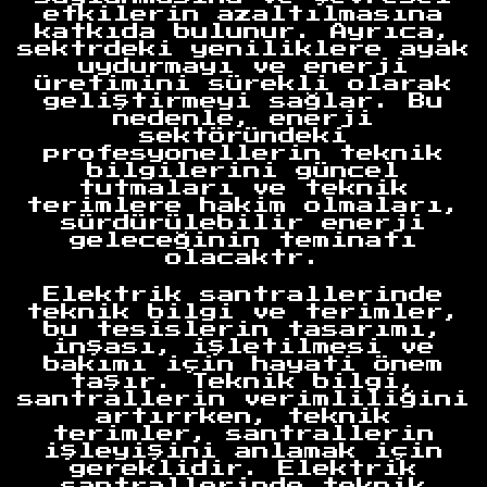
etkilerin azaltılmasına
katkıda bulunur. Ayrıca,
sektrdeki yeniliklere ayak
uydurmayı ve enerji
üretimini sürekli olarak
geliştirmeyi sağlar. Bu
nedenle, enerji
sektöründeki
profesyonellerin teknik
bilgilerini güncel
tutmaları ve teknik
terimlere hakim olmaları,
sürdürülebilir enerji
geleceğinin teminatı
olacaktr.
Elektrik santrallerinde
teknik bilgi ve terimler,
bu tesislerin tasarımı,
inşası, işletilmesi ve
bakımı için hayati önem
taşır. Teknik bilgi,
santrallerin verimliliğini
artırrken, teknik
terimler, santrallerin
işleyişini anlamak için
gereklidir. Elektrik
santrallerinde teknik