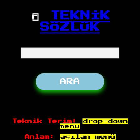
📒
TEKNİK
SÖZLÜK
Teknik Terim:
drop-down
menu
Anlam:
açılan menü