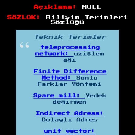
Açıklama:
NULL
SÖZLÜK:
Bilişim Terimleri
Sözlüğü
Teknik Terimler
teleprocessing
network:
uzişlem
ağı
Finite Difference
Method:
Sonlu
Farklar Yöntemi
Spare mill:
Yedek
değirmen
Indirect Adress:
Dolaylı Adres
unit vector: