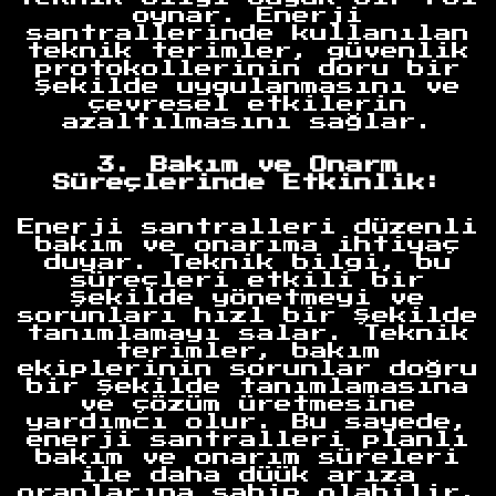
oynar. Enerji
santrallerinde kullanılan
teknik terimler, güvenlik
protokollerinin doru bir
şekilde uygulanmasını ve
çevresel etkilerin
azaltılmasını sağlar.
3. Bakım ve Onarm
Süreçlerinde Etkinlik:
Enerji santralleri düzenli
bakım ve onarıma ihtiyaç
duyar. Teknik bilgi, bu
süreçleri etkili bir
şekilde yönetmeyi ve
sorunları hızl bir şekilde
tanımlamayı salar. Teknik
terimler, bakım
ekiplerinin sorunlar doğru
bir şekilde tanımlamasına
ve çözüm üretmesine
yardımcı olur. Bu sayede,
enerji santralleri planlı
bakım ve onarım süreleri
ile daha düük arıza
oranlarına sahip olabilir.