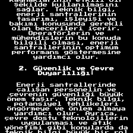
şekilde kullanılmasını
sağlar. Teknik bilgi,
enerji santrallerinin
tasarımı, işleyişi ve
bakımı konusunda gerekli
olan becerileri içerir.
Operatörlerin ve
mühendislerin bu konuda
bilgili olması, enerji
santrallerinin optimum
performans göstermesine
yardımcı olur.
2. Güvenlik ve Çevre
Duyarlılığı:
Enerji santrallerinde
çalışan personelin ve
çevrenin güvenliği büyük
önem taşır. Teknik bilgi,
potansiyel tehlikeleri
öngörmeye ve önlem almaya
yardımcı olur. Ayrıca,
çevre dostu teknolojilerin
uygulanması ve atık
yönetimi gibi konularda da
teknik bilgi büyük bir rol