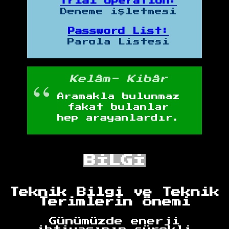
Trial operation:
Deneme işletmesi
Password List:
Parola Listesi
Kelâm- Kibâr
Aramakla bulunmaz
fakat bulanlar
hep arayanlardır.
BİLGİ
Teknik Bilgi ve Teknik
Terimlerin Önemi
Günümüzde enerji