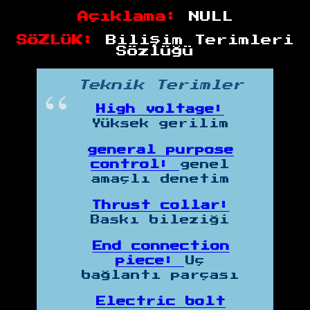
Açıklama:
NULL
SÖZLÜK:
Bilişim Terimleri
Sözlüğü
Teknik Terimler
High voltage:
Yüksek gerilim
general purpose
control:
genel
amaçlı denetim
Thrust collar:
Baskı bileziği
End connection
piece:
Uç
bağlantı parçası
Electric bolt