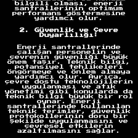
bilgili olması, enerji
santrallerinin optimum
performans göstermesine
yardımcı olur.
2. Güvenlik ve Çevre
Duyarlılığı:
Enerji santrallerinde
çalışan personelin ve
çevrenin güvenliği büyük
önem taşır. Teknik bilgi,
potansiyel tehlikeleri
öngörmeye ve önlem almaya
yardımcı olur. Ayrıca,
çevre dostu teknolojilerin
uygulanması ve atık
yönetimi gibi konularda da
teknik bilgi büyük bir rol
oynar. Enerji
santrallerinde kullanılan
teknik terimler, güvenlik
protokollerinin doru bir
şekilde uygulanmasını ve
çevresel etkilerin
azaltılmasını sağlar.