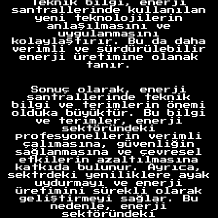
Teknik bilgi, enerji
santrallerinde kullanılan
yeni teknolojilerin
anlaşılmasını ve
uygulanmasını
kolaylaştırır. Bu da daha
verimli ve sürdürülebilir
enerji üretimine olanak
tanır.
Sonuç olarak, enerji
santrallerinde teknik
bilgi ve terimlerin önemi
Anasayfa
olduka büyüktür. Bu bilgi
ve terimler, enerji
sektöründeki
profesyonellerin verimli
çalımasına, güvenliğin
sağlanmasına ve çevresel
etkilerin azaltılmasına
katkıda bulunur. Ayrıca,
sektrdeki yeniliklere ayak
uydurmayı ve enerji
üretimini sürekli olarak
geliştirmeyi sağlar. Bu
nedenle, enerji
sektöründeki