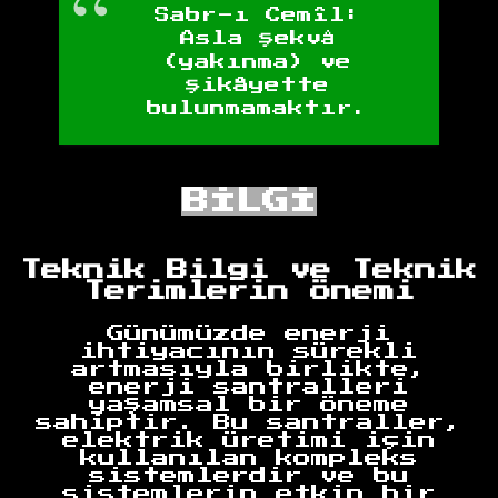
Sabr-ı Cemîl:
Asla şekvå
(yakınma) ve
şikâyette
bulunmamaktır.
BİLGİ
Teknik Bilgi ve Teknik
Terimlerin Önemi
Günümüzde enerji
ihtiyacının sürekli
artmasıyla birlikte,
enerji santralleri
yaşamsal bir öneme
sahiptir. Bu santraller,
elektrik üretimi için
kullanılan kompleks
sistemlerdir ve bu
sistemlerin etkin bir