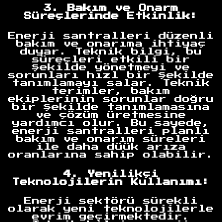
3. Bakım ve Onarm
Süreçlerinde Etkinlik:
Enerji santralleri düzenli
bakım ve onarıma ihtiyaç
duyar. Teknik bilgi, bu
süreçleri etkili bir
şekilde yönetmeyi ve
sorunları hızl bir şekilde
tanımlamayı salar. Teknik
terimler, bakım
ekiplerinin sorunlar doğru
bir şekilde tanımlamasına
ve çözüm üretmesine
yardımcı olur. Bu sayede,
enerji santralleri planlı
bakım ve onarım süreleri
ile daha düük arıza
oranlarına sahip olabilir.
4. Yenilikçi
Teknolojilerin Kullanımı:
Enerji sektörü sürekli
olarak yeni teknolojilerle
evrim geçirmektedir.