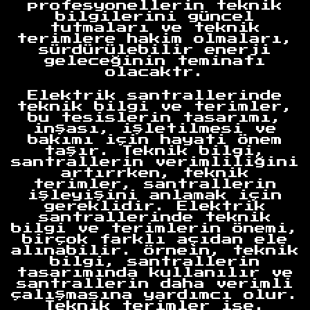
profesyonellerin teknik
bilgilerini güncel
tutmaları ve teknik
terimlere hakim olmaları,
sürdürülebilir enerji
geleceğinin teminatı
olacaktr.
Elektrik santrallerinde
teknik bilgi ve terimler,
bu tesislerin tasarımı,
inşası, işletilmesi ve
bakımı için hayati önem
taşır. Teknik bilgi,
santrallerin verimliliğini
artırrken, teknik
terimler, santrallerin
işleyişini anlamak için
gereklidir. Elektrik
santrallerinde teknik
bilgi ve terimlerin önemi,
birçok farklı açıdan ele
alınabilir. Örnein, teknik
bilgi, santrallerin
tasarımında kullanılır ve
santrallerin daha verimli
çalışmasına yardımcı olur.
Teknik terimler ise,