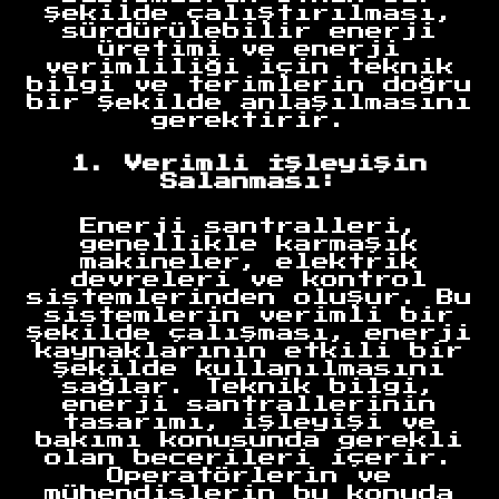
şekilde çalıştırılması,
sürdürülebilir enerji
üretimi ve enerji
verimliliği için teknik
bilgi ve terimlerin doğru
bir şekilde anlaşılmasını
gerektirir.
1. Verimli İşleyişin
Salanması:
Enerji santralleri,
genellikle karmaşık
makineler, elektrik
devreleri ve kontrol
sistemlerinden oluşur. Bu
sistemlerin verimli bir
şekilde çalışması, enerji
kaynaklarının etkili bir
şekilde kullanılmasını
sağlar. Teknik bilgi,
enerji santrallerinin
tasarımı, işleyişi ve
bakımı konusunda gerekli
olan becerileri içerir.
Operatörlerin ve
mühendislerin bu konuda