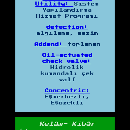
Utility:
Sistem
Yapılandırma
Hizmet Programı
detection:
algılama, sezim
Addend:
toplanan
Oil-actuated
check valve:
Hidrolik
kumandalı çek
valf
Concentric:
Eşmerkezli,
Eşözekli
Kelâm- Kibâr