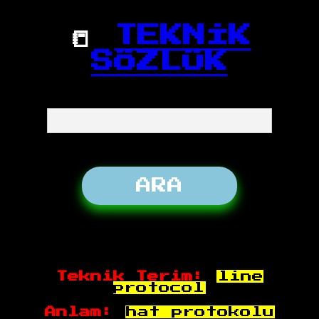
📒
TEKNİK
SÖZLÜK
Teknik Terim:
line
protocol
Anlam:
hat protokolu