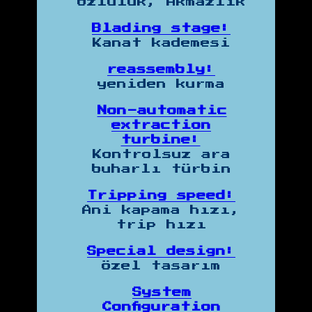
Özlülük, Akmazlık
Blading stage:
Kanat kademesi
reassembly:
yeniden kurma
Non-automatic
extraction
turbine:
Kontrolsuz ara
buharlı türbin
Tripping speed:
Ani kapama hızı,
trip hızı
Special design:
Özel tasarım
System
Configuration