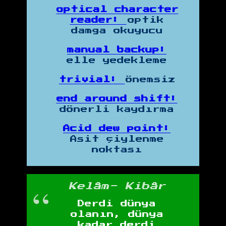
optical character
reader:
optik
damga okuyucu
manual backup:
elle yedekleme
trivial:
önemsiz
end around shift:
dönerli kaydırma
Acid dew point:
Asit çiylenme
noktası
Kelâm- Kibâr
Derdi dünya
olanın, dünya
kadar derdi