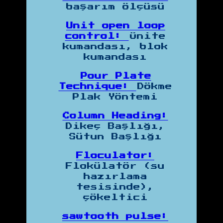
başarım ölçüsü
Unit open loop
control:
Ünite
kumandası, blok
kumandası
Pour Plate
Technique:
Dökme
Plak Yöntemi
Column Heading:
Dikeç Başlığı,
Sütun Başlığı
Floculator:
Flokülatör (su
hazırlama
tesisinde),
çökeltici
sawtooth pulse: