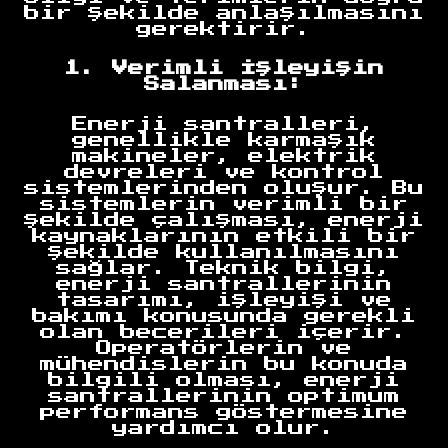
bir şekilde anlaşılmasını
gerektirir.
1. Verimli İşleyişin
Salanması:
Enerji santralleri,
genellikle karmaşık
makineler, elektrik
devreleri ve kontrol
sistemlerinden oluşur. Bu
sistemlerin verimli bir
şekilde çalışması, enerji
kaynaklarının etkili bir
şekilde kullanılmasını
sağlar. Teknik bilgi,
enerji santrallerinin
tasarımı, işleyişi ve
bakımı konusunda gerekli
olan becerileri içerir.
Operatörlerin ve
mühendislerin bu konuda
bilgili olması, enerji
santrallerinin optimum
performans göstermesine
yardımcı olur.