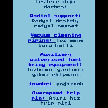
testere dişi
darbesi
Radial support:
Radyal destek,
radyal mesnet
Vacuum cleaning
piping:
Toz emme
boru hattı
Auxiliary
pulverised fuel
firing equipment:
Tozkömür yardımcı
yakma ekipmanı
invoke:
çağırmak
Overspeed trip
pin:
Aşırı hız
trip pimi