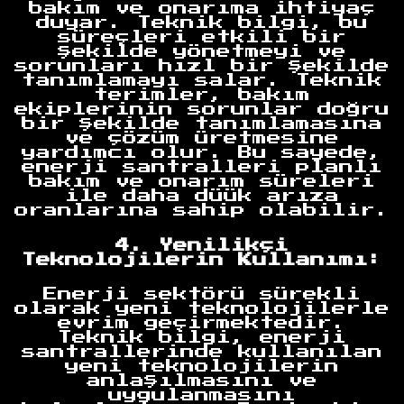
bakım ve onarıma ihtiyaç
duyar. Teknik bilgi, bu
süreçleri etkili bir
şekilde yönetmeyi ve
sorunları hızl bir şekilde
tanımlamayı salar. Teknik
terimler, bakım
ekiplerinin sorunlar doğru
bir şekilde tanımlamasına
ve çözüm üretmesine
yardımcı olur. Bu sayede,
enerji santralleri planlı
bakım ve onarım süreleri
ile daha düük arıza
oranlarına sahip olabilir.
4. Yenilikçi
Teknolojilerin Kullanımı:
Enerji sektörü sürekli
olarak yeni teknolojilerle
evrim geçirmektedir.
Teknik bilgi, enerji
santrallerinde kullanılan
yeni teknolojilerin
anlaşılmasını ve
uygulanmasını