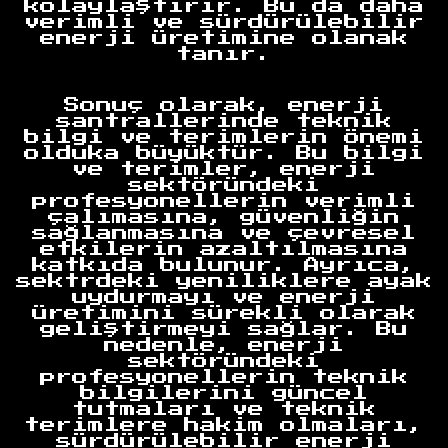
kolaylaştırır. Bu da daha
verimli ve sürdürülebilir
enerji üretimine olanak
tanır.
Sonuç olarak, enerji
santrallerinde teknik
bilgi ve terimlerin önemi
olduka büyüktür. Bu bilgi
Anasayfa
ve terimler, enerji
sektöründeki
profesyonellerin verimli
çalımasına, güvenliğin
sağlanmasına ve çevresel
etkilerin azaltılmasına
katkıda bulunur. Ayrıca,
sektrdeki yeniliklere ayak
uydurmayı ve enerji
üretimini sürekli olarak
geliştirmeyi sağlar. Bu
nedenle, enerji
sektöründeki
profesyonellerin teknik
bilgilerini güncel
tutmaları ve teknik
terimlere hakim olmaları,
sürdürülebilir enerji