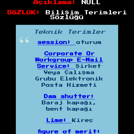
Açıklama:
NULL
SÖZLÜK:
Bilişim Terimleri
Sözlüğü
Teknik Terimler
session:
oturum
Corporate Or
Workgroup E-Mail
Service:
Şirket
Veya Çalışma
Grubu Elektronik
Posta Hizmeti
Dam shutter:
Baraj kapağı,
bent kapağı
Lime:
Kireç
figure of merit: