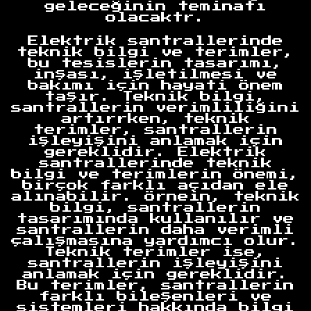
geleceğinin teminatı
olacaktr.
Elektrik santrallerinde
teknik bilgi ve terimler,
bu tesislerin tasarımı,
inşası, işletilmesi ve
bakımı için hayati önem
taşır. Teknik bilgi,
santrallerin verimliliğini
artırrken, teknik
terimler, santrallerin
işleyişini anlamak için
gereklidir. Elektrik
santrallerinde teknik
bilgi ve terimlerin önemi,
birçok farklı açıdan ele
alınabilir. Örnein, teknik
bilgi, santrallerin
tasarımında kullanılır ve
santrallerin daha verimli
çalışmasına yardımcı olur.
Teknik terimler ise,
santrallerin işleyişini
anlamak için gereklidir.
Bu terimler, santrallerin
farklı bileşenleri ve
sistemleri hakkında bilgi