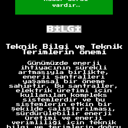
vardır…
BİLGİ
Teknik Bilgi ve Teknik
Terimlerin Önemi
Günümüzde enerji
ihtiyacının sürekli
artmasıyla birlikte,
enerji santralleri
yaşamsal bir öneme
sahiptir. Bu santraller,
elektrik üretimi için
kullanılan kompleks
sistemlerdir ve bu
sistemlerin etkin bir
şekilde çalıştırılması,
sürdürülebilir enerji
üretimi ve enerji
verimliliği için teknik
bilgi ve terimlerin doğru