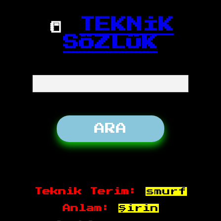
📒
TEKNİK
SÖZLÜK
Teknik Terim:
smurf
Anlam:
şirin