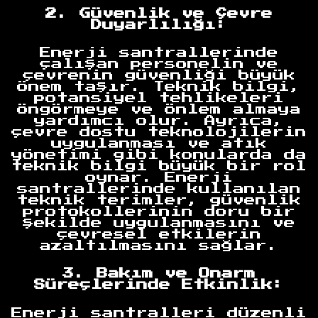
2. Güvenlik ve Çevre
Duyarlılığı:
Enerji santrallerinde
çalışan personelin ve
çevrenin güvenliği büyük
önem taşır. Teknik bilgi,
potansiyel tehlikeleri
öngörmeye ve önlem almaya
yardımcı olur. Ayrıca,
çevre dostu teknolojilerin
uygulanması ve atık
yönetimi gibi konularda da
teknik bilgi büyük bir rol
oynar. Enerji
santrallerinde kullanılan
teknik terimler, güvenlik
protokollerinin doru bir
şekilde uygulanmasını ve
çevresel etkilerin
azaltılmasını sağlar.
3. Bakım ve Onarm
Süreçlerinde Etkinlik:
Enerji santralleri düzenli