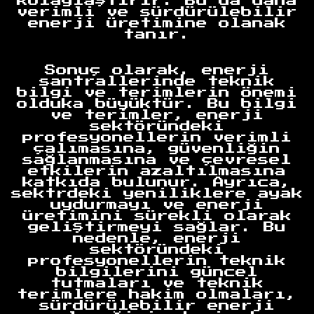
kolaylaştırır. Bu da daha
verimli ve sürdürülebilir
enerji üretimine olanak
tanır.
Sonuç olarak, enerji
santrallerinde teknik
bilgi ve terimlerin önemi
olduka büyüktür. Bu bilgi
Anasayfa
ve terimler, enerji
sektöründeki
profesyonellerin verimli
çalımasına, güvenliğin
sağlanmasına ve çevresel
etkilerin azaltılmasına
katkıda bulunur. Ayrıca,
sektrdeki yeniliklere ayak
uydurmayı ve enerji
üretimini sürekli olarak
geliştirmeyi sağlar. Bu
nedenle, enerji
sektöründeki
profesyonellerin teknik
bilgilerini güncel
tutmaları ve teknik
terimlere hakim olmaları,
sürdürülebilir enerji