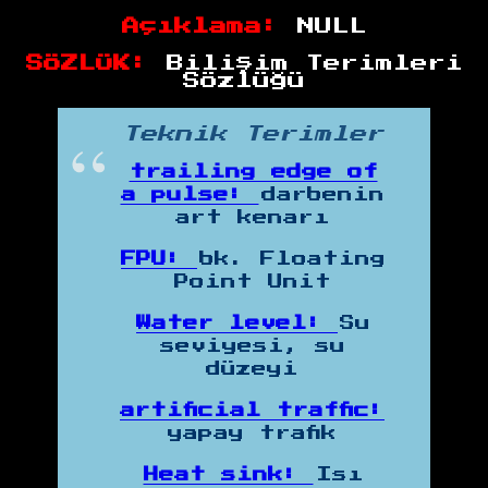
Açıklama:
NULL
SÖZLÜK:
Bilişim Terimleri
Sözlüğü
Teknik Terimler
trailing edge of
a pulse:
darbenin
art kenarı
FPU:
bk. Floating
Point Unit
Water level:
Su
seviyesi, su
düzeyi
artificial traffic:
yapay trafik
Heat sink:
Isı