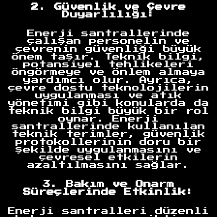
2. Güvenlik ve Çevre
Duyarlılığı:
Enerji santrallerinde
çalışan personelin ve
çevrenin güvenliği büyük
önem taşır. Teknik bilgi,
potansiyel tehlikeleri
öngörmeye ve önlem almaya
yardımcı olur. Ayrıca,
çevre dostu teknolojilerin
uygulanması ve atık
yönetimi gibi konularda da
teknik bilgi büyük bir rol
oynar. Enerji
santrallerinde kullanılan
teknik terimler, güvenlik
protokollerinin doru bir
şekilde uygulanmasını ve
çevresel etkilerin
azaltılmasını sağlar.
3. Bakım ve Onarm
Süreçlerinde Etkinlik:
Enerji santralleri düzenli