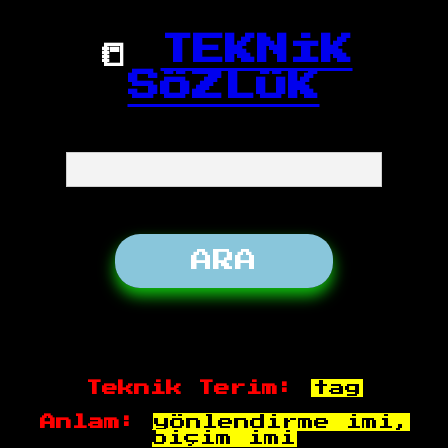
📒
TEKNİK
SÖZLÜK
Teknik Terim:
tag
Anlam:
yönlendirme imi,
biçim imi