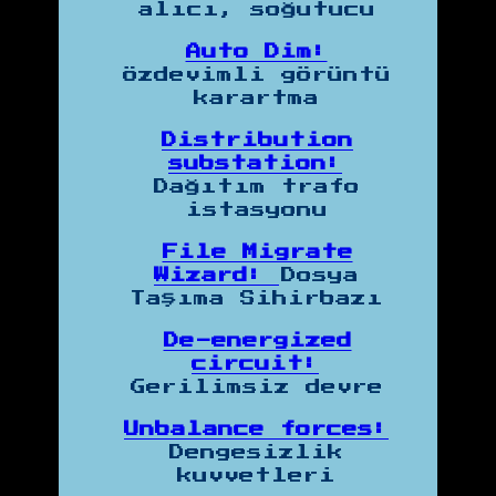
alıcı, soğutucu
Auto Dim:
özdevimli görüntü
karartma
Distribution
substation:
Dağıtım trafo
istasyonu
File Migrate
Wizard:
Dosya
Taşıma Sihirbazı
De-energized
circuit:
Gerilimsiz devre
Unbalance forces:
Dengesizlik
kuvvetleri