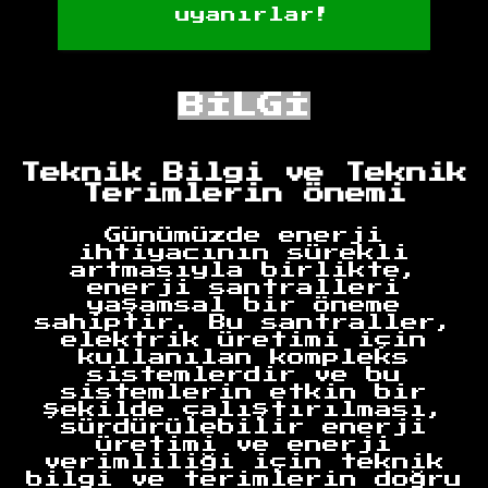
uyanırlar!
BİLGİ
Teknik Bilgi ve Teknik
Terimlerin Önemi
Günümüzde enerji
ihtiyacının sürekli
artmasıyla birlikte,
enerji santralleri
yaşamsal bir öneme
sahiptir. Bu santraller,
elektrik üretimi için
kullanılan kompleks
sistemlerdir ve bu
sistemlerin etkin bir
şekilde çalıştırılması,
sürdürülebilir enerji
üretimi ve enerji
verimliliği için teknik
bilgi ve terimlerin doğru