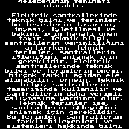
geleceğinin teminatı
olacaktr.
Elektrik santrallerinde
teknik bilgi ve terimler,
bu tesislerin tasarımı,
inşası, işletilmesi ve
bakımı için hayati önem
taşır. Teknik bilgi,
santrallerin verimliliğini
artırrken, teknik
terimler, santrallerin
işleyişini anlamak için
gereklidir. Elektrik
santrallerinde teknik
bilgi ve terimlerin önemi,
birçok farklı açıdan ele
alınabilir. Örnein, teknik
bilgi, santrallerin
tasarımında kullanılır ve
santrallerin daha verimli
çalışmasına yardımcı olur.
Teknik terimler ise,
santrallerin işleyişini
anlamak için gereklidir.
Bu terimler, santrallerin
farklı bileşenleri ve
sistemleri hakkında bilgi