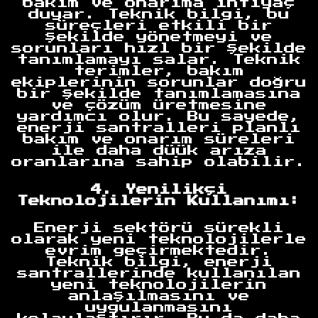
bakım ve onarıma ihtiyaç
duyar. Teknik bilgi, bu
süreçleri etkili bir
şekilde yönetmeyi ve
sorunları hızl bir şekilde
tanımlamayı salar. Teknik
terimler, bakım
ekiplerinin sorunlar doğru
bir şekilde tanımlamasına
ve çözüm üretmesine
yardımcı olur. Bu sayede,
enerji santralleri planlı
bakım ve onarım süreleri
ile daha düük arıza
oranlarına sahip olabilir.
4. Yenilikçi
Teknolojilerin Kullanımı:
Enerji sektörü sürekli
olarak yeni teknolojilerle
evrim geçirmektedir.
Teknik bilgi, enerji
santrallerinde kullanılan
yeni teknolojilerin
anlaşılmasını ve
uygulanmasını