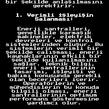
bir şekilde anlaşılmasını
gerektirir.
1. Verimli İşleyişin
Salanması:
Enerji santralleri,
genellikle karmaşık
makineler, elektrik
devreleri ve kontrol
sistemlerinden oluşur. Bu
sistemlerin verimli bir
şekilde çalışması, enerji
kaynaklarının etkili bir
şekilde kullanılmasını
sağlar. Teknik bilgi,
enerji santrallerinin
tasarımı, işleyişi ve
bakımı konusunda gerekli
olan becerileri içerir.
Operatörlerin ve
mühendislerin bu konuda
bilgili olması, enerji
santrallerinin optimum
performans göstermesine
yardımcı olur.