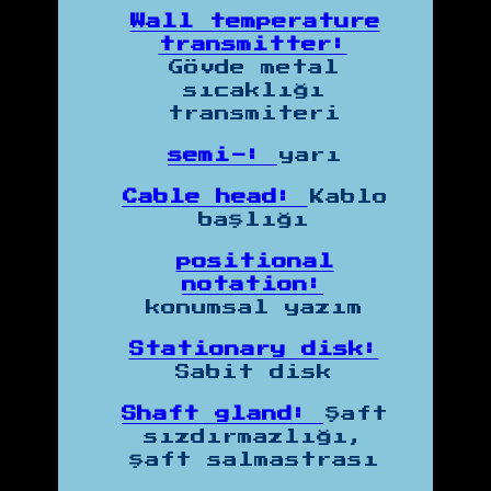
Wall temperature
transmitter:
Gövde metal
sıcaklığı
transmiteri
semi-:
yarı
Cable head:
Kablo
başlığı
positional
notation:
konumsal yazım
Stationary disk:
Sabit disk
Shaft gland:
Şaft
sızdırmazlığı,
şaft salmastrası